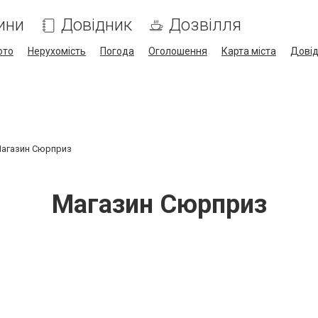
ини
Довідник
Дозвілля
ото
Нерухомість
Погода
Оголошення
Карта міста
Дові
агазин Сюрприз
Магазин Сюрприз