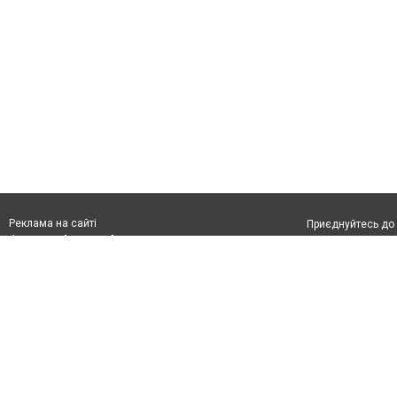
Реклама на сайті
Приєднуйтесь до 
Франшиза "CitySites"
Реклама на сайті:
Допускається цит
rek@citysites.ua
тексті обов'язко
розміщення прямо
абзацу в тексті 
Матеріали з плаш
"Політичні новини