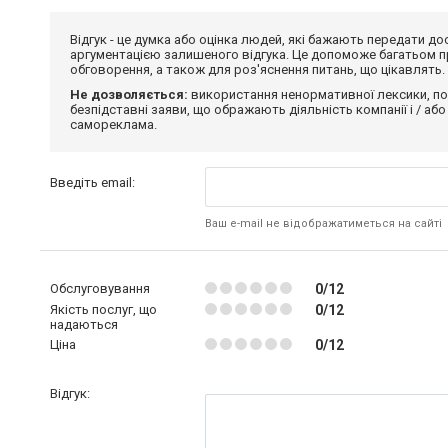
Відгук - це думка або оцінка людей, які бажають передати 
аргументацією залишеного відгука. Це допоможе багатьом пр
обговорення, а також для роз'яснення питань, що цікавлять.
Не дозволяється:
використання ненормативної лексики, по
безпідставні заяви, що ображають діяльність компанії і / або
самореклама.
Введіть email:
Ваш e-mail не відображатиметься на сайті
Обслуговування
0/12
Якість послуг, що
0/12
надаються
Ціна
0/12
Відгук: