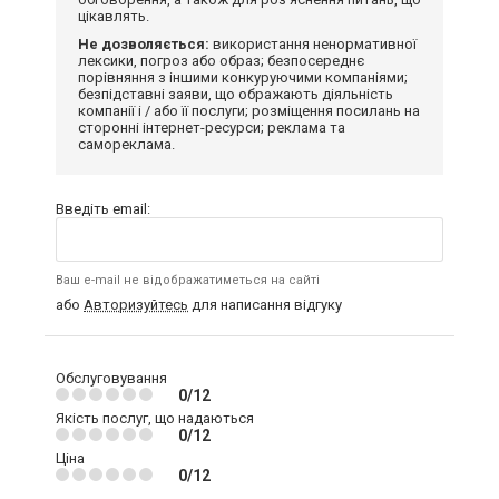
цікавлять.
Не дозволяється:
використання ненормативної
лексики, погроз або образ; безпосереднє
порівняння з іншими конкуруючими компаніями;
безпідставні заяви, що ображають діяльність
компанії і / або її послуги; розміщення посилань на
сторонні інтернет-ресурси; реклама та
самореклама.
Введіть email:
Ваш e-mail не відображатиметься на сайті
або
Авторизуйтесь
для написання відгуку
Обслуговування
0/12
Якість послуг, що надаються
0/12
Ціна
0/12