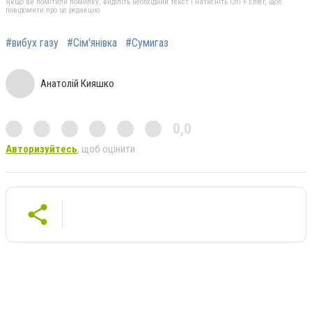
Якщо ви помітили помилку, виділіть необхідний текст і натисніть Ctrl + Enter, щоб
повідомити про це редакцію
#вибух газу
#Сім'янівка
#Сумигаз
Анатолій Кияшко
0,0
Авторизуйтесь
, щоб оцінити