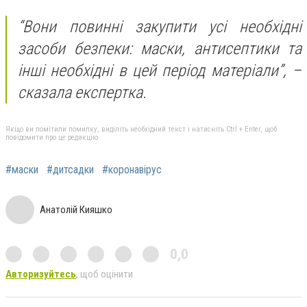
“Вони повинні закупити усі необхідні
засоби безпеки: маски, антисептики та
інші необхідні в цей період матеріали”, –
сказала експертка.
Якщо ви помітили помилку, виділіть необхідний текст і натисніть Ctrl + Enter, щоб
повідомити про це редакцію
#маски
#дитсадки
#коронавірус
Анатолій Кияшко
0,0
Авторизуйтесь
, щоб оцінити