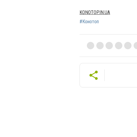
KONOTOP.IN.UA
#Конотоп