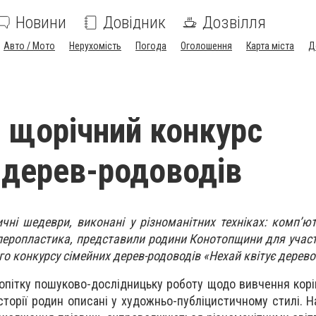
Новини
Довідник
Дозвілля
Авто / Мото
Нерухомість
Погода
Оголошення
Карта міста
Д
 щорічний конкурс
 дерев-родоводів
ичні шедеври, виконані у різноманітних техніках: комп’ют
аперопластика, представили родини Конотопщини для участ
го конкурсу сімейних дерев-родоводів «Нехай квітує дерево
опітку пошуково-дослідницьку роботу щодо вивчення корі
н. Історії родин описані у художньо-публіцистичному стилі. 