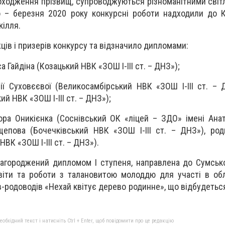
походження прізвищ, супроводжуються різноманітними світ
о – березня 2020 року конкурсні роботи надходили до 
кілля.
ів і призерів конкурсу та відзначило дипломами:
а Гайдіна (Козацький НВК «ЗОШ І-ІІІ ст. – ДНЗ»);
лії Суховєєвої (Великосамбірський НВК «ЗОШ І-ІІІ ст. – 
й НВК «ЗОШ І-ІІІ ст. – ДНЗ»);
гора Оникієнка (Соснівський ОК «ліцей – ЗДО» імені Анат
щепова (Бочечківський НВК «ЗОШ І-ІІІ ст. – ДНЗ»), ро
ВК «ЗОШ І-ІІІ ст. – ДНЗ»).
нагороджений дипломом І ступеня, направлена до Сумськ
віти та роботи з талановитою молоддю для участі в об
-родоводів «Нехай квітує дерево родинне», що відбудеться
бхідний текст і натисніть Ctrl + Enter, щоб повідомити про це редакцію