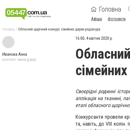
Головна
Афіша
Фотозвіти
Головна
Обласний щорічний конкурс сімейних дерев-родоводів
16:00, 4 квітня 2020 р.
Обласний
Иванова Анна
контент-менеджер
сімейних
Своєрідні родинні істор
аплікація на тканині, п
етапі обласного щорічно
Конкурсанти провели кр
та, навіть, до VIII колі