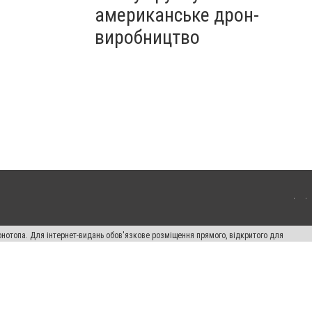
американське дрон-
виробництво
онотопа. Для інтернет-видань обов'язкове розміщення прямого, відкритого для
лама" публікуються на правах реклами.
ості
Правила сайту