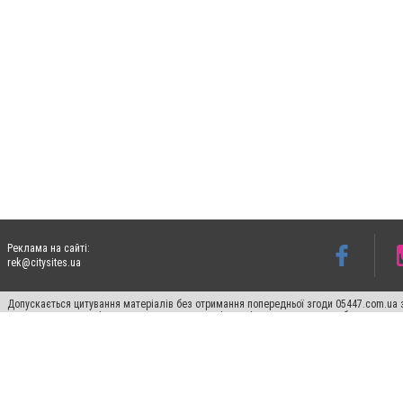
Реклама на сайті:
rek@citysites.ua
Допускається цитування матеріалів без отримання попередньої згоди 05447.com.ua з
пошукових систем гіперпосилання на цитовані статті не нижче другого абзацу в тек
Матеріали з плашками "Новини компаній", "Промо", "Партнерський матеріал", "Партнер
Реклама на сайті
Ф