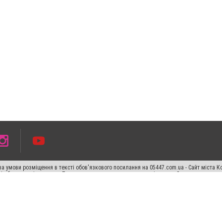
а умови розміщення в тексті обов'язкового посилання на 05447.com.ua - Сайт міста К
сті або в якості джерела. Порушення виняткових прав переслідується Законом.
ський спецпроєкт", "Політичні новини", "Пресреліз", "PR", "Офіційно", "Політична рек
раншиза "CitySites"
Правила класифайд
Редакційна політика
Політика конфіденційн