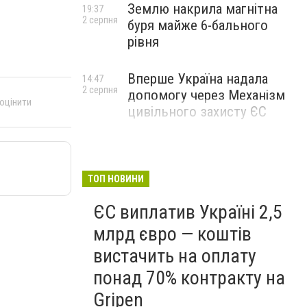
Землю накрила магнітна
19:37
2 серпня
буря майже 6-бального
рівня
Вперше Україна надала
14:47
2 серпня
допомогу через Механізм
 оцінити
цивільного захисту ЄС
ТОП НОВИНИ
ЄС виплатив Україні 2,5
млрд євро — коштів
вистачить на оплату
понад 70% контракту на
Gripen