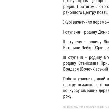
цікаву інформацію про 
родин. Протягом лютог
районного Центру позаш
Журі визначило переможц
І ступеня – родину Денис
ІІ ступеня – родину Лі
Катерини Лейко (Юрівськи
ІІІ ступеня – родину Є
родину Станіслава При
Бондаря (Бочечківський Н
Робота учасника, який 
центру позашкільної ос
конкурсу сімейних дерев
року.
Якщо ви помітили помилку, виділіть нео