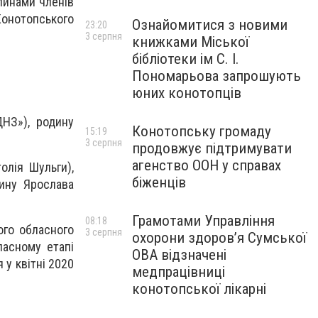
линами членів
Конотопського
Ознайомитися з новими
23:20
3 серпня
книжками Міської
бібліотеки ім С. І.
Пономарьова запрошують
юних конотопців
ДНЗ»), родину
Конотопську громаду
15:19
3 серпня
продовжує підтримувати
агенство ООН у справах
олія Шульги),
біженців
дину Ярослава
Грамотами Управління
08:18
ого обласного
3 серпня
охорони здоров’я Сумської
ласному етапі
ОВА відзначені
 у квітні 2020
медпрацівниці
конотопської лікарні