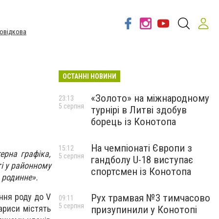
овідкова
ОСТАННІ НОВИНИ
«Золото» на міжнародному
23:13
5 серпня
турнірі в Литві здобув
борець із Конотопа
На чемпіонаті Європи з
15:12
ерна графіка,
5 серпня
гандболу U-18 виступає
і у районному
спортсмен із Конотопа
 родинне».
ння роду до V
Рух трамвая №3 тимчасово
09:11
5 серпня
Нариси містять
призупинили у Конотопі