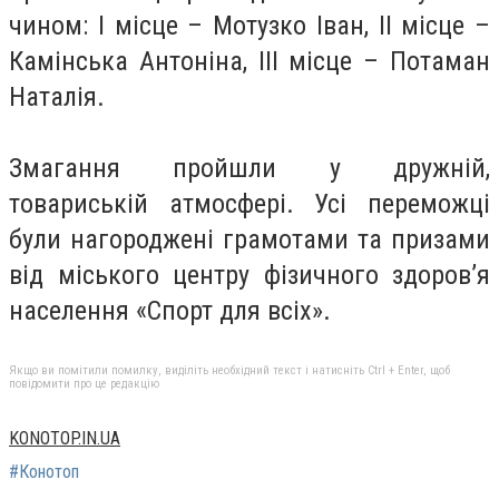
чином: І місце – Мотузко Іван, ІІ місце –
Камінська Антоніна, ІІІ місце – Потаман
Наталія.
Змагання пройшли у дружній,
товариській атмосфері. Усі переможці
були нагороджені грамотами та призами
від міського центру фізичного здоров’я
населення «Спорт для всіх».
Якщо ви помітили помилку, виділіть необхідний текст і натисніть Ctrl + Enter, щоб
повідомити про це редакцію
KONOTOP.IN.UA
#Конотоп