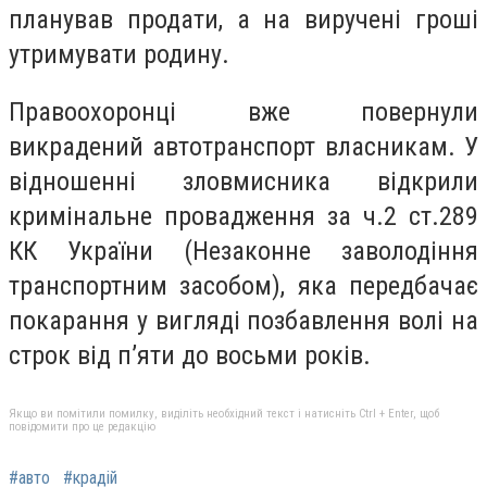
планував продати, а на виручені гроші
утримувати родину.
Правоохоронці вже повернули
викрадений автотранспорт власникам. У
відношенні зловмисника відкрили
кримінальне провадження за ч.2 ст.289
КК України (Незаконне заволодіння
транспортним засобом), яка передбачає
покарання у вигляді позбавлення волі на
строк від п’яти до восьми років.
Якщо ви помітили помилку, виділіть необхідний текст і натисніть Ctrl + Enter, щоб
повідомити про це редакцію
#авто
#крадій