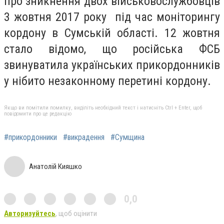
про зникнення двох військовослужбовців
3 жовтня 2017 року під час моніторингу
кордону в Сумській області. 12 жовтня
стало відомо, що російська ФСБ
звинуватила українських прикордонників
у нібито незаконному перетині кордону.
Якщо ви помітили помилку, виділіть необхідний текст і натисніть Ctrl + Enter, щоб
повідомити про це редакцію
#прикордонники
#викрадення
#Сумщина
Анатолій Кияшко
0,0
Авторизуйтесь
, щоб оцінити