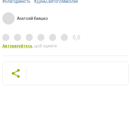
#благодійність
#ДеньСвятогоМиколая
Анатолій Кияшко
0,0
Авторизуйтесь
, щоб оцінити