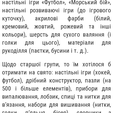
настільні ігри «Футбол», «Морський бій»,
настільні розвиваючі ігри (до ігрового
куточку), акрилові фарби (білий,
кремовий, жовтий, рожевий та інші
кольори), шерсть для сухого валяння (і
голки для цього), матеріали для
рукоділля (паєтки, бусини і т. д.).
Щодо старшої групи, то їм хотілося б
отримати на свято: настільні ігри (хокей,
футбол), дрібний конструктор, пазли (на
500 і більше елементів), прибори для
випалювання, лобзик, спиці та нитки для
в’язання, набори для вишивання (нитки,
голки, п’яльця, бісер), словники з