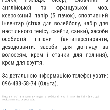
англійської та французької мов,
ксероксний папір (5 пачок), спортивний
інвентар (сітка для волейболу, набір для
настільного тенісу, скейти, санки), засоби
особистої гігієни (антиперспиранти,
дезодоранти, засоби для догляду за
волоссям, крем і станки для гоління),
крем для взуття.
За детальною інформацією телефонувати:
096-488-58-74 (Ольга).
Якщо ви помітили помилку, виділіть необхідний текст і натисніть Ctrl + Enter, щоб
повідомити про це редакцію