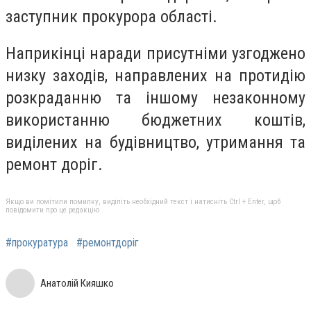
заступник прокурора області.
Наприкінці наради присутніми узгоджено
низку заходів, направлених на протидію
розкраданню та іншому незаконному
використанню бюджетних коштів,
виділених на будівництво, утримання та
ремонт доріг.
Якщо ви помітили помилку, виділіть необхідний текст і натисніть Ctrl + Enter, щоб
повідомити про це редакцію
#прокуратура
#ремонтдоріг
Анатолій Кияшко