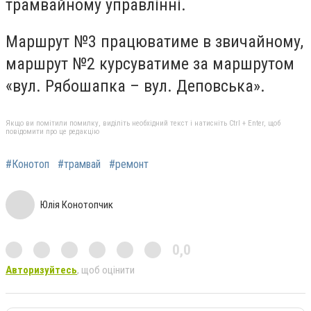
трамвайному управлінні.
Маршрут №3 працюватиме в звичайному,
маршрут №2 курсуватиме за маршрутом
«вул. Рябошапка – вул. Деповська».
Якщо ви помітили помилку, виділіть необхідний текст і натисніть Ctrl + Enter, щоб
повідомити про це редакцію
#Конотоп
#трамвай
#ремонт
Юлія Конотопчик
0,0
Авторизуйтесь
, щоб оцінити