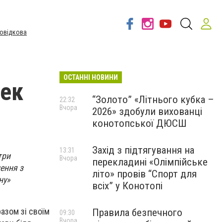
овідкова
ОСТАННІ НОВИНИ
зек
“Золото” «Літнього кубка –
22:32
Вчора
2026» здобули вихованці
конотопської ДЮСШ
Захід з підтягування на
13:31
три
Вчора
перекладині «Олімпійське
ення з
літо» провів “Спорт для
ну»
всіх” у Конотопі
разом зі своїм
Правила безпечного
09:30
Вчора