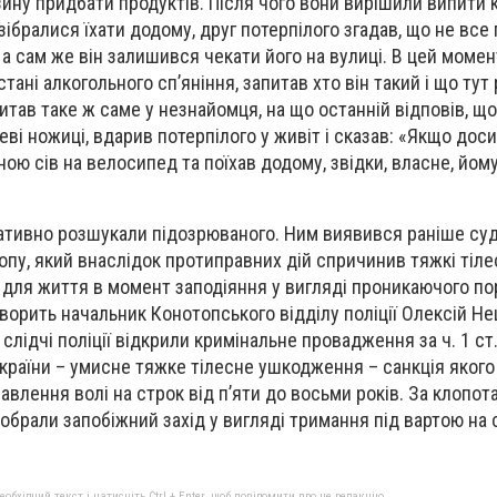
зину придбати продуктів. Після чого вони вирішили випити 
зібралися їхати додому, друг потерпілого згадав, що не все 
а сам же він залишився чекати його на вулиці. В цей момен
тані алкогольного сп’яніння, запитав хто він такий і що тут 
итав таке ж саме у незнайомця, на що останній відповів, що в
ві ножиці, вдарив потерпілого у живіт і сказав: «Якщо досит
ою сів на велосипед та поїхав додому, звідки, власне, йом
ративно розшукали підозрюваного. Ним виявився раніше су
пу, який внаслідок протиправних дій спричинив тяжкі тіле
 для життя в момент заподіяння у вигляді проникаючого п
ворить начальник Конотопського відділу поліції Олексій Не
лідчі поліції відкрили кримінальне провадження за ч. 1 ст
країни – умисне тяжке тілесне ушкодження – санкція яког
авлення волі на строк від п’яти до восьми років. За клопо
обрали запобіжний захід у вигляді тримання під вартою на 
бхідний текст і натисніть Ctrl + Enter, щоб повідомити про це редакцію