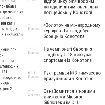
кави біля
відпочинку біля водойм
придбав і
нагадали дітям ювенальні
т до чоловіка
поліцейські у Конотопі
робить.
ін кат, і
«Золото» на міжнародному
23:13
ь, то їдь».
5 серпня
турнірі в Литві здобув
у й викликали
борець із Конотопа
На чемпіонаті Європи з
димий 44-
15:12
5 серпня
гандболу U-18 виступає
сні
спортсмен із Конотопа
оранення
штенко. - У
. 121
Рух трамвая №3 тимчасово
09:11
5 серпня
о передбачає
призупинили у Конотопі
танням
строк 2
Ознайомитися з новими
23:20
3 серпня
книжками Міської
бібліотеки ім С. І.