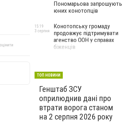
Пономарьова запрошують
юних конотопців
Конотопську громаду
15:19
3 серпня
продовжує підтримувати
агенство ООН у справах
 оцінити
біженців
ТОП НОВИНИ
Генштаб ЗСУ
оприлюднив дані про
втрати ворога станом
на 2 серпня 2026 року