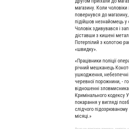
другом приїхали до мага
магазину. Коли чоловіки 
повернувся до магазину, 
підійшов незнайомець у с
Чоловік здивувався і зап
діставши з кишені метале
Потерпілий з колотою ран
«швидку».
«Працівники поліції опе
річний мешканець Коното
ушкодження, небезпечні
черевної порожнини, - го
відношенні зловмисника с
Кримінального кодексу У
покарання у вигляді позб
слідчого підозрюваному 
місяці.»
Якщо ви помітили помилку, виділіть нео