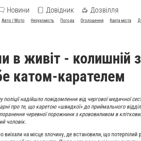
Новини
Довідник
Дозвілля
Авто / Мото
Нерухомість
Погода
Оголошення
Карта міста
Д
 в живіт - колишній 
бе катом-карателем
у поліції надійшло повідомлення від чергової медичної сес
карні про те, що каретою «швидкої» до приймального відділ
поранення черевної порожнини з крововиливом в кліткови
ий чоловік.
но виїхали на місце злочину, де встановили, що потерпілий 