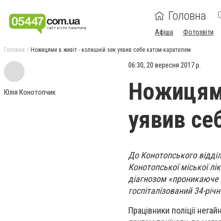
Головна
Афіша
Фотозвіти
Головна
Ножицями в живіт - колишній зек уявив себе катом-карателем
06:30, 20 вересня 2017 р.
Ножицями
Юлія Конотопчик
уявив се
До Конотопського відділ
Конотопської міської лі
діагнозом «проникаюче 
госпіталізований 34-річн
Працівники поліції негай