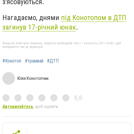
з'ясовуються.
Нагадаємо, днями
під Конотопом в ДТП
загинув 17-річний юнак
.
Якщо ви помітили помилку, виділіть необхідний текст і натисніть Ctrl + Enter, щоб
повідомити про це редакцію
#Конотоп
#трамвай
#ДТП
Юлія Конотопчик
0,0
Авторизуйтесь
, щоб оцінити