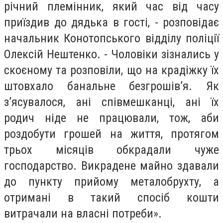
річний племінник, який час від часу
приїздив до дядька в гості, - розповідає
начальник Конотопського відділу поліції
Олексій
Нештенко
. - Чоловіки зізнались у
скоєному та розповіли, що на крадіжку їх
штовхало банальне безгрошів’я. Як
з’ясувалося, ані співмешканці, ані їх
родич ніде не працювали, тож, аби
роздобути грошей на життя, протягом
трьох місяців обкрадали чуже
господарство. Викрадене майно здавали
до пункту прийому металобрухту, а
отримані в такий спосіб кошти
витрачали на власні потреби».