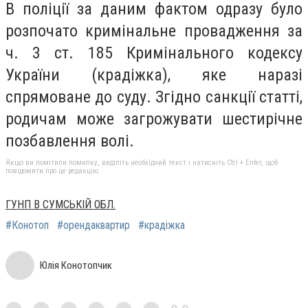
В поліції за даним фактом одразу було
розпочато кримінальне провадження за
ч. 3 ст. 185 Кримінального кодексу
України (крадіжка), яке наразі
спрямоване до суду. Згідно санкції статті,
родичам може загрожувати шестирічне
позбавлення волі.
Якщо ви помітили помилку, виділіть необхідний текст і натисніть Ctrl + Enter, щоб
повідомити про це редакцію
ГУНП В СУМСЬКІЙ ОБЛ.
#Конотоп
#орендаквартир
#крадіжка
Юлія Конотопчик