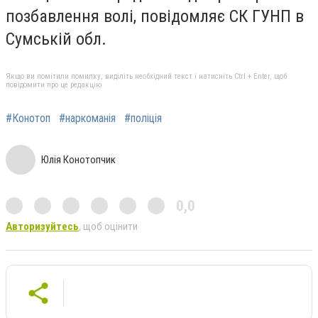
позбавлення волі, повідомляє СК ГУНП в
Сумській обл.
Якщо ви помітили помилку, виділіть необхідний текст і натисніть Ctrl + Enter, щоб
повідомити про це редакцію
#Конотоп
#наркоманія
#поліція
Юлія Конотопчик
0,0
Авторизуйтесь
, щоб оцінити