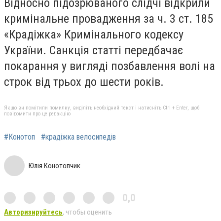
Відносно підозрюваного слідчі відкрили
кримінальне провадження за ч. 3 ст. 185
«Крадіжка» Кримінального кодексу
України. Санкція статті передбачає
покарання у вигляді позбавлення волі на
строк від трьох до шести років.
Якщо ви помітили помилку, виділіть необхідний текст і натисніть Ctrl + Enter, щоб
повідомити про це редакцію
#Конотоп
#крадіжка велосипедів
Юлія Конотопчик
0,0
Авторизируйтесь
, чтобы оценить