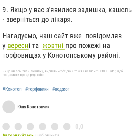
9. Якщо у вас з'явилися задишка, кашель
- зверніться до лікаря.
Нагадуємо, наш сайт вже повідомляв
у
вересн
і та
жовтні
про пожежі на
торфовищах у Конотопському районі.
Якщо ви помітили помилку, виділіть необхідний текст і натисніть Ctrl + Enter, щоб
повідомити про це редакцію
#Конотоп
#торфяники
#поджог
Юлія Конотопчик
0,0
Авторизуйтесь
, щоб оцінити