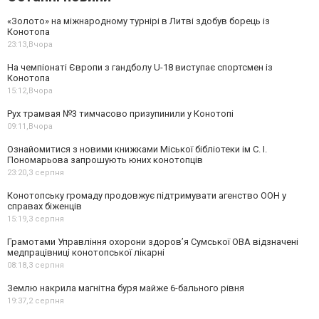
«Золото» на міжнародному турнірі в Литві здобув борець із
Конотопа
23:13,
Вчора
На чемпіонаті Європи з гандболу U-18 виступає спортсмен із
Конотопа
15:12,
Вчора
Рух трамвая №3 тимчасово призупинили у Конотопі
09:11,
Вчора
Ознайомитися з новими книжками Міської бібліотеки ім С. І.
Пономарьова запрошують юних конотопців
23:20,
3 серпня
Конотопську громаду продовжує підтримувати агенство ООН у
справах біженців
15:19,
3 серпня
Грамотами Управління охорони здоров’я Сумської ОВА відзначені
медпрацівниці конотопської лікарні
08:18,
3 серпня
Землю накрила магнітна буря майже 6-бального рівня
19:37,
2 серпня