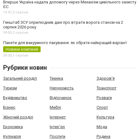
Вперше Україна надала допомогу через Механізм цивільного захисту
ЄС
14:47,
2 серпня
Генштаб ЗСУ оприлюднив дані про втрати ворога станом на 2
серпня 2026 року
09:00,
2 серпня
Пакети для вакуумного пакування: як обрати найкращий варіант
Новини компаній
09:30,
1 серпня
Рубрики новин
Загальний розділ
Техніка
Здоров'я
Туризм
Нерухомість
Транспорт
Будівництво
Відпочинок
Розваги
Бізнес
Меблі
Спорт
Жіночий розділ
Інтернет
Культура
Економіка
Інтер'єр
Мода
Кулінарія
Послуги
Родина