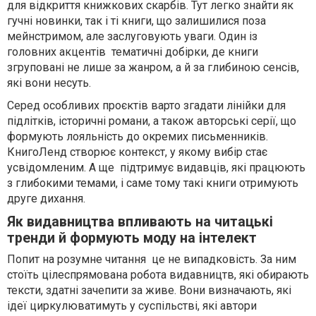
для відкриття книжкових скарбів. Тут легко знайти як
гучні новинки, так і ті книги, що залишилися поза
мейнстримом, але заслуговують уваги. Один із
головних акцентів тематичні добірки, де книги
згруповані не лише за жанром, а й за глибиною сенсів,
які вони несуть.
Серед особливих проєктів варто згадати лінійки для
підлітків, історичні романи, а також авторські серії, що
формують лояльність до окремих письменників.
КнигоЛенд створює контекст, у якому вибір стає
усвідомленим. А ще підтримує видавців, які працюють
з глибокими темами, і саме тому такі книги отримують
друге дихання.
Як видавництва впливають на читацькі
тренди й формують моду на інтелект
Попит на розумне читання це не випадковість. За ним
стоїть цілеспрямована робота видавництв, які обирають
тексти, здатні зачепити за живе. Вони визначають, які
ідеї циркулюватимуть у суспільстві, які автори