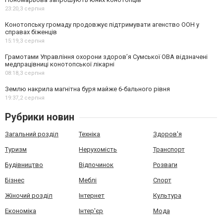
23:20,
3 серпня
Конотопську громаду продовжує підтримувати агенство ООН у
справах біженців
15:19,
3 серпня
Грамотами Управління охорони здоров’я Сумської ОВА відзначені
медпрацівниці конотопської лікарні
08:18,
3 серпня
Землю накрила магнітна буря майже 6-бального рівня
19:37,
2 серпня
Рубрики новин
Загальний розділ
Техніка
Здоров'я
Туризм
Нерухомість
Транспорт
Будівництво
Відпочинок
Розваги
Бізнес
Меблі
Спорт
Жіночий розділ
Інтернет
Культура
Економіка
Інтер'єр
Мода