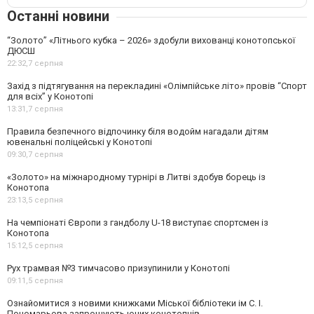
Останні новини
“Золото” «Літнього кубка – 2026» здобули вихованці конотопської
ДЮСШ
22:32,
7 серпня
Захід з підтягування на перекладині «Олімпійське літо» провів “Спорт
для всіх” у Конотопі
13:31,
7 серпня
Правила безпечного відпочинку біля водойм нагадали дітям
ювенальні поліцейські у Конотопі
09:30,
7 серпня
«Золото» на міжнародному турнірі в Литві здобув борець із
Конотопа
23:13,
5 серпня
На чемпіонаті Європи з гандболу U-18 виступає спортсмен із
Конотопа
15:12,
5 серпня
Рух трамвая №3 тимчасово призупинили у Конотопі
09:11,
5 серпня
Ознайомитися з новими книжками Міської бібліотеки ім С. І.
Пономарьова запрошують юних конотопців