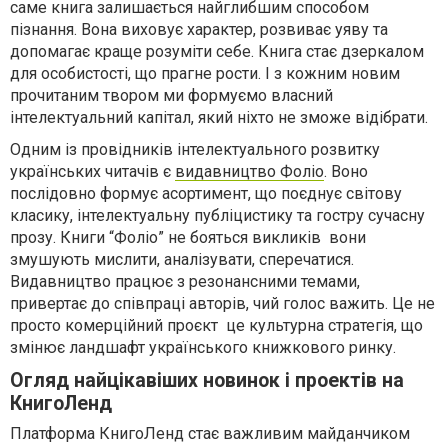
саме книга залишається найглибшим способом
пізнання. Вона виховує характер, розвиває уяву та
допомагає краще розуміти себе. Книга стає дзеркалом
для особистості, що прагне рости. І з кожним новим
прочитаним твором ми формуємо власний
інтелектуальний капітал, який ніхто не зможе відібрати.
Одним із провідників інтелектуального розвитку
українських читачів є
видавництво Фоліо
. Воно
послідовно формує асортимент, що поєднує світову
класику, інтелектуальну публіцистику та гостру сучасну
прозу. Книги “Фоліо” не бояться викликів вони
змушують мислити, аналізувати, сперечатися.
Видавництво працює з резонансними темами,
привертає до співпраці авторів, чий голос важить. Це не
просто комерційний проєкт це культурна стратегія, що
змінює ландшафт українського книжкового ринку.
Огляд найцікавіших новинок і проектів на
КнигоЛенд
Платформа КнигоЛенд стає важливим майданчиком