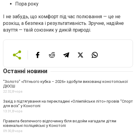
Пора року
І не забудь, що комфорт під час полювання — це не
розкіш, а безпека і результативність. Зручне, надійне
взуття — твій союзник у дикій природі.
Останні новини
“Золото” «Літнього кубка – 2026» здобули вихованці конотопської
ДЮСШ
22:32,
Вчора
Захід з підтягування на перекладині «Олімпійське літо» провів “Спорт
для всіх” у Конотопі
13:31,
Вчора
Правила безпечного відпочинку біля водойм нагадали дітям
ювенальні поліцейські у Конотопі
09:30,
Вчора