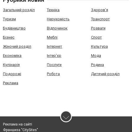
Загальний розділ
Техніка
Здоров'я
Туризм
Нерухомість
Транспорт
Будівництво
Відпочинок
Розваги
Бізнес
Меблі
Спорт
Жіночий розділ
Інтернет
Культура
Економіка
Інтер'єр
Мода
Кулінарія
Послуги
Родина
Подорожі
Робота
Дитячий розділ
Реклама
Реклама на сайті
Франшиза "CitySites"