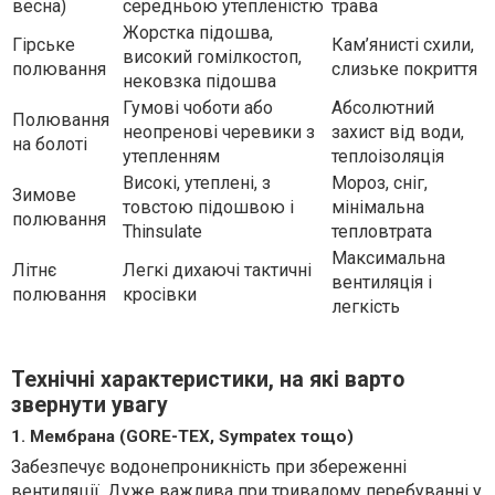
весна)
середньою утепленістю
трава
Жорстка підошва,
Гірське
Кам’янисті схили,
високий гомілкостоп,
полювання
слизьке покриття
нековзка підошва
Гумові чоботи або
Абсолютний
Полювання
неопренові черевики з
захист від води,
на болоті
утепленням
теплоізоляція
Високі, утеплені, з
Мороз, сніг,
Зимове
товстою підошвою і
мінімальна
полювання
Thinsulate
тепловтрата
Максимальна
Літнє
Легкі дихаючі тактичні
вентиляція і
полювання
кросівки
легкість
Технічні характеристики, на які варто
звернути увагу
1. Мембрана (GORE-TEX, Sympatex тощо)
Забезпечує водонепроникність при збереженні
вентиляції. Дуже важлива при тривалому перебуванні у