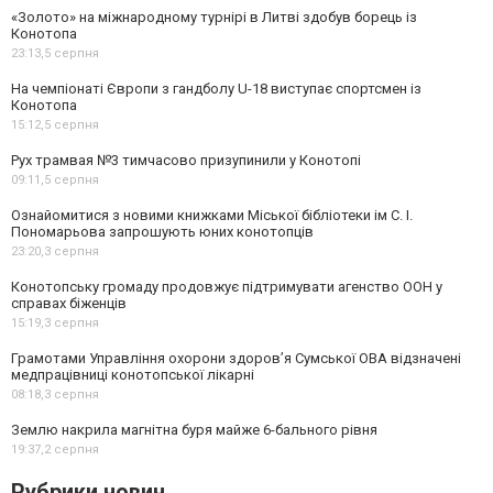
«Золото» на міжнародному турнірі в Литві здобув борець із
Конотопа
23:13,
5 серпня
На чемпіонаті Європи з гандболу U-18 виступає спортсмен із
Конотопа
15:12,
5 серпня
Рух трамвая №3 тимчасово призупинили у Конотопі
09:11,
5 серпня
Ознайомитися з новими книжками Міської бібліотеки ім С. І.
Пономарьова запрошують юних конотопців
23:20,
3 серпня
Конотопську громаду продовжує підтримувати агенство ООН у
справах біженців
15:19,
3 серпня
Грамотами Управління охорони здоров’я Сумської ОВА відзначені
медпрацівниці конотопської лікарні
08:18,
3 серпня
Землю накрила магнітна буря майже 6-бального рівня
19:37,
2 серпня
Рубрики новин