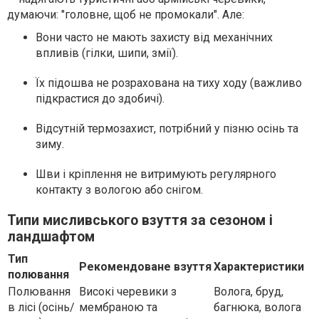
думаючи: "головне, щоб не промокали". Але:
Вони часто не мають захисту від механічних
впливів (гілки, шипи, змії).
Їх підошва не розрахована на тиху ходу (важливо
підкрастися до здобичі).
Відсутній термозахист, потрібний у пізню осінь та
зиму.
Шви і кріплення не витримують регулярного
контакту з вологою або снігом.
Типи мисливського взуття за сезоном і
ландшафтом
Тип
Рекомендоване взуття
Характеристики
полювання
Полювання
Високі черевики з
Волога, бруд,
в лісі (осінь/
мембраною та
багнюка, волога