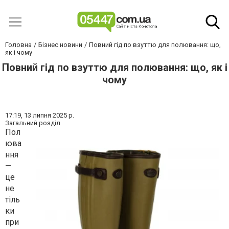
Головна
Бізнес новини
Повний гід по взуттю для полювання: що,
як і чому
Повний гід по взуттю для полювання: що, як і
чому
17:19,
13 липня 2025 р.
Загальний розділ
Пол
юва
ння
—
це
не
тіль
ки
при