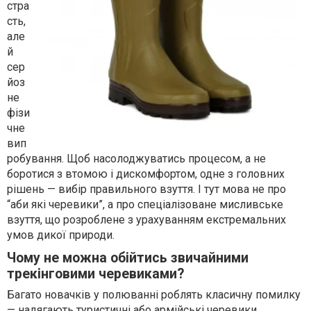
стра
сть,
але
й
сер
йоз
не
фізи
чне
вип
робування. Щоб насолоджуватись процесом, а не
боротися з втомою і дискомфортом, одне з головних
рішень — вибір правильного взуття. І тут мова не про
“аби які черевики”, а про спеціалізоване мисливське
взуття, що розроблене з урахуванням екстремальних
умов дикої природи.
Чому не можна обійтись звичайними
трекінговими черевиками?
Багато новачків у полюванні роблять класичну помилку
— надягають туристичні або армійські черевики,