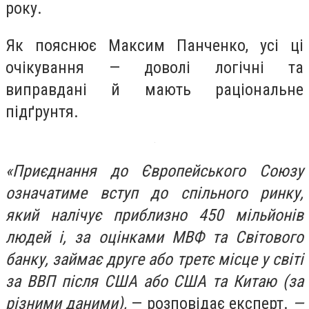
року.
Як пояснює Максим Панченко, усі ці
очікування — доволі логічні та
виправдані й мають раціональне
підґрунтя.
«Приєднання до Європейського Союзу
означатиме вступ до спільного ринку,
який налічує приблизно 450 мільйонів
людей і, за оцінками МВФ та Світового
банку, займає друге або третє місце у світі
за ВВП після США або США та Китаю (за
різними даними),
— розповідає експерт.
—