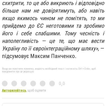
схитрити, то це або викриють і відповідно
більше нам не довірятимуть, або навіть
якщо якимось чином не помітять, то ми
прийдемо до ЄС неготовими та зробимо
його і себе слабшими. Тому чесність і
наполегливість — це те, що має вести
Україну по її євроінтеграційному шляху»
, —
підсумовує Максим Панченко.
Якщо ви помітили помилку, виділіть необхідний текст і натисніть Ctrl + Enter, щоб
повідомити про це редакцію
0,0
Авторизуйтесь
, щоб оцінити