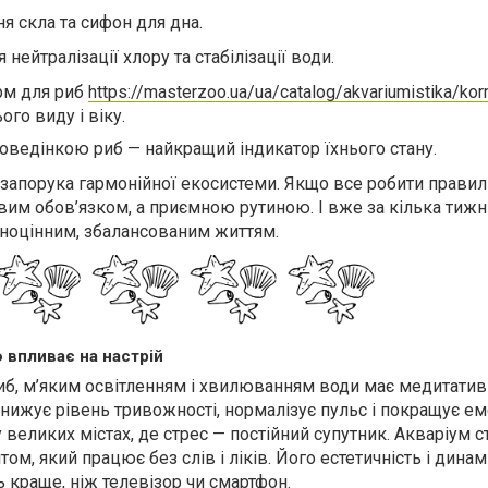
я скла та сифон для дна.
 нейтралізації хлору та стабілізації води.
орм для риб
https://masterzoo.ua/ua/catalog/akvariumistika/kor
ого виду і віку.
оведінкою риб — найкращий індикатор їхнього стану.
— запорука гармонійної екосистеми. Якщо все робити правил
вим обов’язком, а приємною рутиною. І вже за кілька тижн
ноцінним, збалансованим життям.
 впливає на настрій
иб, м’яким освітленням і хвилюванням води має медитатив
нижує рівень тривожності, нормалізує пульс і покращує е
у великих містах, де стрес — постійний супутник. Акваріум с
м, який працює без слів і ліків. Його естетичність і динам
ь краще, ніж телевізор чи смартфон.