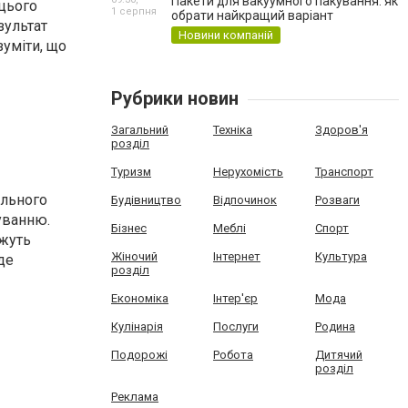
Пакети для вакуумного пакування: як
 цього
1 серпня
обрати найкращий варіант
зультат
Новини компаній
зуміти, що
Рубрики новин
Загальний
Техніка
Здоров'я
розділ
Туризм
Нерухомість
Транспорт
ального
Будівництво
Відпочинок
Розваги
уванню.
Бізнес
Меблі
Спорт
ожуть
Жіночий
Інтернет
Культура
де
розділ
Економіка
Інтер'єр
Мода
Кулінарія
Послуги
Родина
Подорожі
Робота
Дитячий
розділ
Реклама