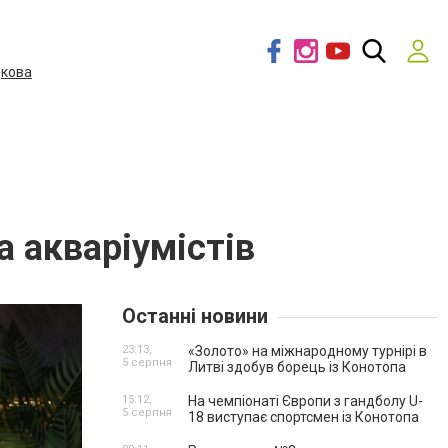
дкова
а акваріумістів
Останні новини
23:13,
«Золото» на міжнародному турнірі в
5 серпня
Литві здобув борець із Конотопа
15:12,
На чемпіонаті Європи з гандболу U-
5 серпня
18 виступає спортсмен із Конотопа