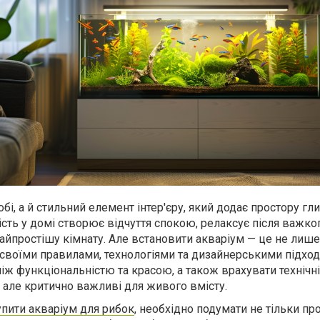
бі, а й стильний елемент інтер'єру, який додає простору гли
ність у домі створює відчуття спокою, релаксує після важког
найпростішу кімнату. Але встановити акваріум — це не лише
і своїми правилами, технологіями та дизайнерськими підхо
ж функціональністю та красою, а також врахувати технічні 
, але критично важливі для живого вмісту.
упити акваріум для рибок
, необхідно подумати не тільки пр