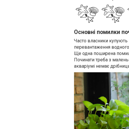
Основні помилки по
Часто власники купують а
перевантаження водного 
Ще одна поширена помил
Починати треба з маленьк
акваріумі немає дрібниць