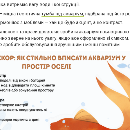
ка витримає вагу води і конструкції.
 міцна і естетична
тумба під акваріум,
підібрана під його р
армоніює з меблями — хай це буде акцент, а не контраст.
альності та краси дозволяє зробити акваріум повноцінною
 точно зверне на нього увагу, якщо все оформлено зі смаком.
 зробить обслуговування зручнішим і менш помітним.