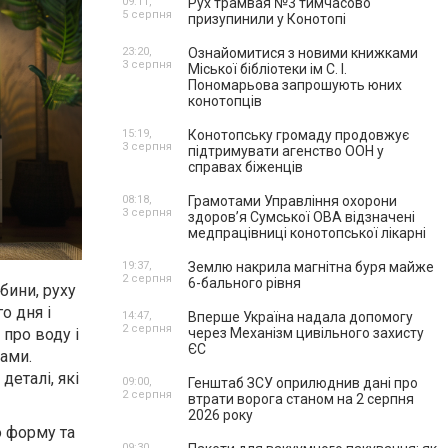
09:11,
Рух трамвая №3 тимчасово
5 серпня
призупинили у Конотопі
23:20,
Ознайомитися з новими книжками
3 серпня
Міської бібліотеки ім С. І.
Пономарьова запрошують юних
конотопців
15:19,
Конотопську громаду продовжує
3 серпня
підтримувати агенство ООН у
справах біженців
08:18,
Грамотами Управління охорони
3 серпня
здоров’я Сумської ОВА відзначені
медпрацівниці конотопської лікарні
19:37,
Землю накрила магнітна буря майже
2 серпня
6-бального рівня
бини, руху
о дня і
14:47,
Вперше Україна надала допомогу
2 серпня
через Механізм цивільного захисту
 про воду і
ЄС
дами.
деталі, які
09:00,
Генштаб ЗСУ оприлюднив дані про
2 серпня
втрати ворога станом на 2 серпня
2026 року
о форму та
09:30,