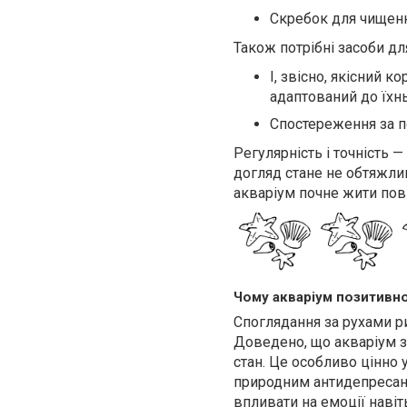
Скребок для чищенн
Також потрібні засоби для
І, звісно, якісний к
адаптований до їхнь
Спостереження за п
Регулярність і точність 
догляд стане не обтяжли
акваріум почне жити пов
Чому акваріум позитивно
Споглядання за рухами р
Доведено, що акваріум з
стан. Це особливо цінно 
природним антидепресанто
впливати на емоції навіт