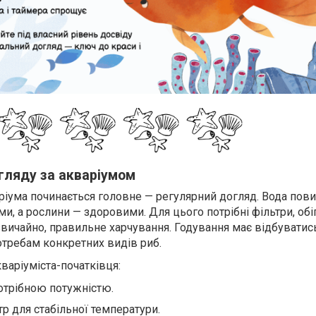
гляду за акваріумом
ріума починається головне — регулярний догляд. Вода пови
и, а рослини — здоровими. Для цього потрібні фільтри, обіг
 звичайно, правильне харчування. Годування має відбуватис
отребам конкретних видів риб.
варіуміста-початківця:
потрібною потужністю.
тр для стабільної температури.