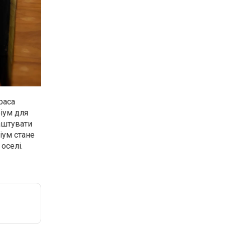
раса
іум для
лаштувати
іум стане
 оселі.