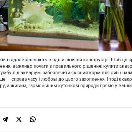
ій і відповідальність в одній скляній конструкції. Щоб ця к
ння, важливо почати з правильного рішення: купити аквар
 тумбу під акваріум, забезпечити якісний корм для риб і на
ше — справа часу і любові до цього захоплення. І тоді аквар
єру, а живим, гармонійним куточком природи прямо у вашій