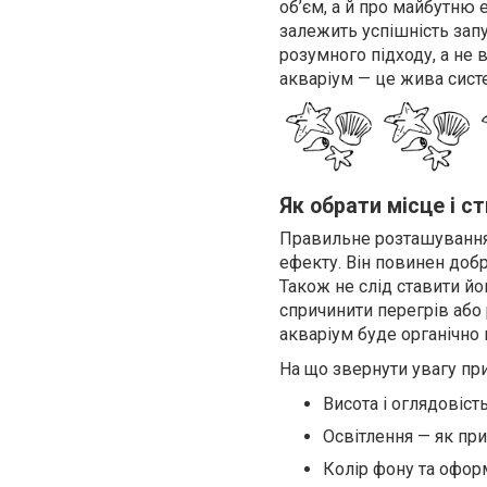
об’єм, а й про майбутню 
залежить успішність запу
розумного підходу, а не
акваріум — це жива систе
Як обрати місце і ст
Правильне розташування 
ефекту. Він повинен доб
Також не слід ставити й
спричинити перегрів або
акваріум буде органічно 
На що звернути увагу при
Висота і оглядовість
Освітлення — як при
Колір фону та офор