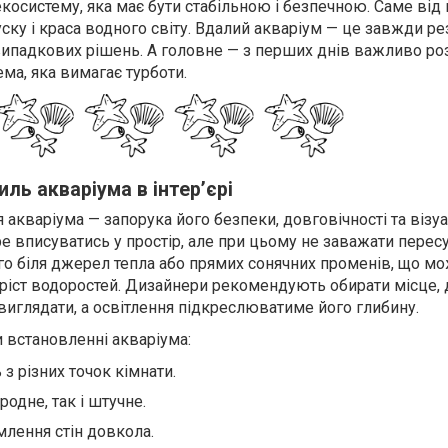
екосистему, яка має бути стабільною і безпечною. Саме від
ску і краса водного світу. Вдалий акваріум — це завжди ре
 випадкових рішень. А головне — з перших днів важливо ро
ма, яка вимагає турботи.
иль акваріума в інтер’єрі
акваріума — запорука його безпеки, довговічності та візу
ре вписуватись у простір, але при цьому не заважати перес
ого біля джерел тепла або прямих сонячних променів, що м
 ріст водоростей. Дизайнери рекомендують обирати місце, 
виглядати, а освітлення підкреслюватиме його глибину.
 встановленні акваріума:
 з різних точок кімнати.
родне, так і штучне.
млення стін довкола.