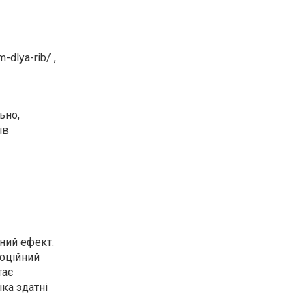
m-dlya-rib/
,
ьно,
ів
ний ефект.
моційний
тає
іка здатні