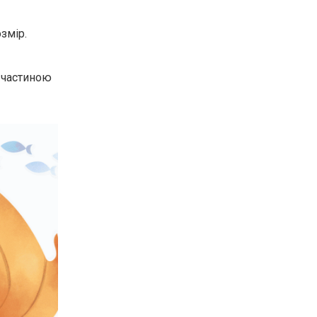
озмір.
 частиною