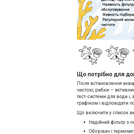
Що потрібно для до
Після встановлення аква
чистою, рибки — активним
тест-системи для води і,
графіком і відповідати п
Що включити у список ак
Надійний фільтр з 
Обігрівач і термоме