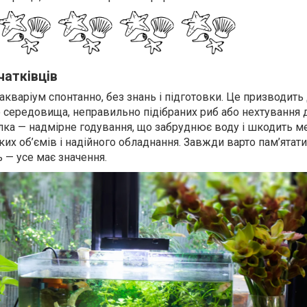
чатківців
кваріум спонтанно, без знань і підготовки. Це призводить
середовища, неправильно підібраних риб або нехтування 
ка — надмірне годування, що забруднює воду і шкодить 
их об’ємів і надійного обладнання. Завжди варто пам’ятати
 — усе має значення.