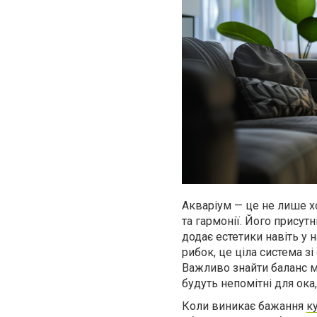
Акваріум — це не лише хо
та гармонії. Його присут
додає естетики навіть у 
рибок, це ціла система з
Важливо знайти баланс мі
будуть непомітні для ока
Коли виникає бажання
к