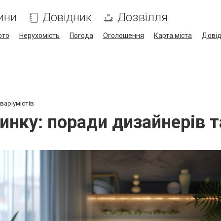
ини
Довідник
Дозвілля
ото
Нерухомість
Погода
Оголошення
Карта міста
Дові
варіумістів
инку: поради дизайнерів т