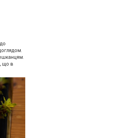
 до
доглядом.
мешканцям.
, що в