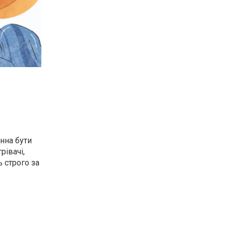
нна бути
рівачі,
ь строго за