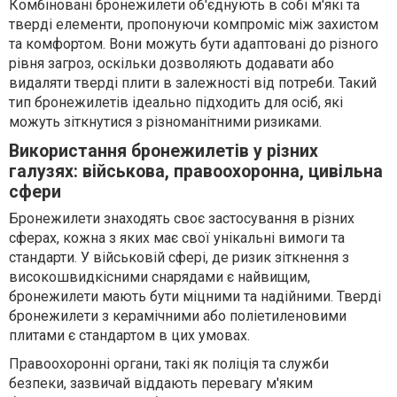
Комбіновані бронежилети об'єднують в собі м'які та
тверді елементи, пропонуючи компроміс між захистом
та комфортом. Вони можуть бути адаптовані до різного
рівня загроз, оскільки дозволяють додавати або
видаляти тверді плити в залежності від потреби. Такий
тип бронежилетів ідеально підходить для осіб, які
можуть зіткнутися з різноманітними ризиками.
Використання бронежилетів у різних
галузях: військова, правоохоронна, цивільна
сфери
Бронежилети знаходять своє застосування в різних
сферах, кожна з яких має свої унікальні вимоги та
стандарти. У військовій сфері, де ризик зіткнення з
високошвидкісними снарядами є найвищим,
бронежилети мають бути міцними та надійними. Тверді
бронежилети з керамічними або поліетиленовими
плитами є стандартом в цих умовах.
Правоохоронні органи, такі як поліція та служби
безпеки, зазвичай віддають перевагу м'яким