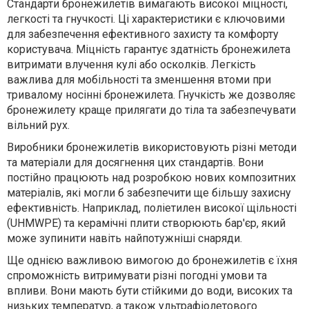
Стандарти бронежилетів вимагають високої міцності,
легкості та гнучкості. Ці характеристики є ключовими
для забезпечення ефективного захисту та комфорту
користувача. Міцність гарантує здатність бронежилета
витримати влучення кулі або осколків. Легкість
важлива для мобільності та зменшення втоми при
тривалому носінні бронежилета. Гнучкість же дозволяє
бронежилету краще прилягати до тіла та забезпечувати
вільний рух.
Виробники бронежилетів використовують різні методи
та матеріали для досягнення цих стандартів. Вони
постійно працюють над розробкою нових композитних
матеріалів, які могли б забезпечити ще більшу захисну
ефективність. Наприклад, поліетилен високої щільності
(UHMWPE) та керамічні плити створюють бар'єр, який
може зупинити навіть найпотужніші снаряди.
Ще однією важливою вимогою до бронежилетів є їхня
спроможність витримувати різні погодні умови та
впливи. Вони мають бути стійкими до води, високих та
низьких температур, а також ультрафіолетового