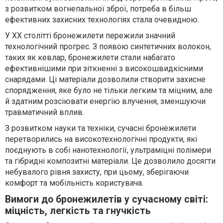
з розвитком вогнепальної зброї, потреба в більш
ефективних захисних технологіях стала очевидною.
У ХХ столітті бронежилети пережили значний
технологічний прогрес. З появою синтетичних волокон,
таких як кевлар, бронежилети стали набагато
ефективнішими при зіткненні з високошвидкісними
снарядами. Ці матеріали дозволили створити захисне
спорядження, яке було не тільки легким та міцним, але
й здатним розсіювати енергію влучення, зменшуючи
травматичний вплив.
З розвитком науки та техніки, сучасні бронежилети
перетворились на високотехнологічні продукти, які
поєднують в собі нанотехнології, ультраміцні полімери
та гібридні композитні матеріали. Це дозволило досягти
небувалого рівня захисту, при цьому, зберігаючи
комфорт та мобільність користувача.
Вимоги до бронежилетів у сучасному світі:
міцність, легкість та гнучкість