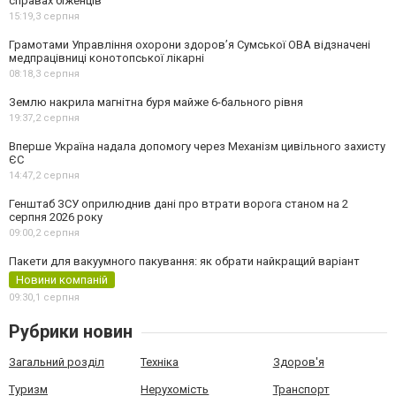
справах біженців
15:19,
3 серпня
Грамотами Управління охорони здоров’я Сумської ОВА відзначені
медпрацівниці конотопської лікарні
08:18,
3 серпня
Землю накрила магнітна буря майже 6-бального рівня
19:37,
2 серпня
Вперше Україна надала допомогу через Механізм цивільного захисту
ЄС
14:47,
2 серпня
Генштаб ЗСУ оприлюднив дані про втрати ворога станом на 2
серпня 2026 року
09:00,
2 серпня
Пакети для вакуумного пакування: як обрати найкращий варіант
Новини компаній
09:30,
1 серпня
Рубрики новин
Загальний розділ
Техніка
Здоров'я
Туризм
Нерухомість
Транспорт