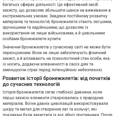
багатьох сферах діяльності. Це ефективний засіб
захисту, що дозволяє збільшити шанси на виживання в
екстремальних умовах. Завдяки постійному розвитку
матеріалів та технологій, бронежилети стають легшими,
зручнішими та надійнішими, що дозволяє їх
використання не лише військовими, а й цивільними
особами бронежилети купити.
Значення бронежилетів у сучасному світі не може бути
переоціненим. Вони не лише забезпечують фізичний
захист, а й впливають на психологічний стан особи, яка
їх носить, додаючи впевненості в своїх діях та
зменшуючи страх перед потенційною небезпекою.
Розвиток історії бронежилетів: від початків
до сучасних технологій
Історія бронежилетів сягає глибокої давнини, коли
перші захисні елементи створювались з природних
матеріалів. Воїни давніх цивілізацій використовували
шкіру та метал для створення лат та кольчуг, які
покликані були захистити їх від зброї противника. Проте,