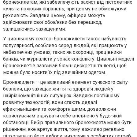
бронежилетам, які забезпечують захист від пістолетних
куль та ножових поранень, при цьому не обмежуючи
рухливість. Завдяки цьому, офіцери можуть
здійснювати свої обов'язки без перешкод,
залишаючись захищеними.
У цивільному секторі бронежилети також набувають
популярності, особливо серед людей, які працюють у
небезпечних умовах, таких як охоронці, працівники
банків, чи журналісти у зонах конфлікту. Цивільні моделі
бронежилетів зазвичай більш дискретні та легкі, щоб
можна було носити їх під звичайним одягом.
Бронежилети – це важливий елемент сучасного світу
безпеки, що захищає життя та здоров'я людей у
найрізноманітніших ситуаціях. Завдяки постійному
розвитку технологій, вони стають дедалі
ефективнішими та комфортнішими, дозволяючи
користувачам відчувати себе впевнено у будь-якій
обстановці. Вибір правильного бронежилета може бути
рішенням, яке врятує життя, тому важливо ретельно
підходити до його вибору, виходячи з особистих потреб