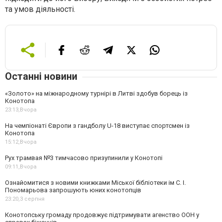
та умов діяльності.
Останні новини
«Золото» на міжнародному турнірі в Литві здобув борець із
Конотопа
23:13,
Вчора
На чемпіонаті Європи з гандболу U-18 виступає спортсмен із
Конотопа
15:12,
Вчора
Рух трамвая №3 тимчасово призупинили у Конотопі
09:11,
Вчора
Ознайомитися з новими книжками Міської бібліотеки ім С. І.
Пономарьова запрошують юних конотопців
23:20,
3 серпня
Конотопську громаду продовжує підтримувати агенство ООН у