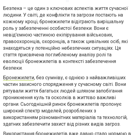
Безпека – це один з ключових аспектів життя сучасної
людини. У світі, де конфлікти та загрози постають на
кожному кроці, бронежилети відіграють вирішальну
роль у забезпеченні особистої безпеки. Вони є
невід'ємною частиною екіпірування військових,
правоохоронців, охоронців, а також цивільних осіб, які
знаходяться у потенційно небезпечних ситуаціях. Ця
стаття присвячена поглибленому аналізу ролі та
еволюції бронежилетів в контексті забезпечення
безпеки.
Бронежилети
, без сумніву, є однією з найважливіших
частин захисного спорядження у сучасному світі. Вони
рятували життя багатьох людей шляхом запобігання
проникнення куль та осколків в життєво важливі
органи. Сьогоднішній ринок бронежилетів пропонує
широкий спектр моделей, розроблених з
використанням різноманітних матеріалів та технологій,
здатних забезпечити захист від різних видів загроз.
Використання бронежилетів вже давно стало нормою в