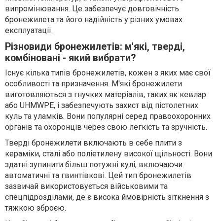
випромінювання. Це забезпечує довговічність
бронежилета та його надійність у різних умовах
експлуатації.
Різновиди бронежилетів: м'які, тверді,
комбіновані - який вибрати?
Існує кілька типів бронежилетів, кожен з яких має свої
особливості та призначення. М'які бронежилети
виготовляються з гнучких матеріалів, таких як кевлар
або UHMWPE, і забезпечують захист від пістолетних
куль та уламків. Вони популярні серед правоохоронних
органів та охоронців через свою легкість та зручність.
Тверді бронежилети включають в себе плити з
кераміки, сталі або поліетилену високої щільності. Вони
здатні зупинити більш потужні кулі, включаючи
автоматичні та гвинтівкові. Цей тип бронежилетів
зазвичай використовується військовими та
спецпідрозділами, де є висока ймовірність зіткнення з
тяжкою зброєю.