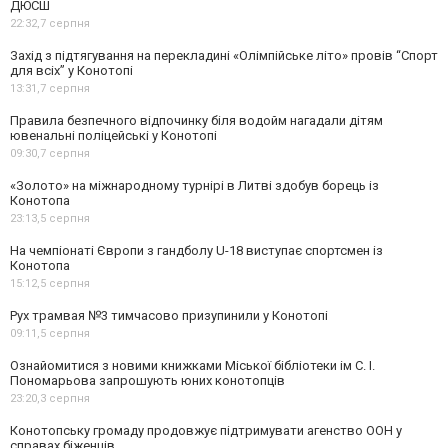
ДЮСШ
22:32,
7 серпня
Захід з підтягування на перекладині «Олімпійське літо» провів “Спорт
для всіх” у Конотопі
13:31,
7 серпня
Правила безпечного відпочинку біля водойм нагадали дітям
ювенальні поліцейські у Конотопі
09:30,
7 серпня
«Золото» на міжнародному турнірі в Литві здобув борець із
Конотопа
23:13,
5 серпня
На чемпіонаті Європи з гандболу U-18 виступає спортсмен із
Конотопа
15:12,
5 серпня
Рух трамвая №3 тимчасово призупинили у Конотопі
09:11,
5 серпня
Ознайомитися з новими книжками Міської бібліотеки ім С. І.
Пономарьова запрошують юних конотопців
23:20,
3 серпня
Конотопську громаду продовжує підтримувати агенство ООН у
справах біженців