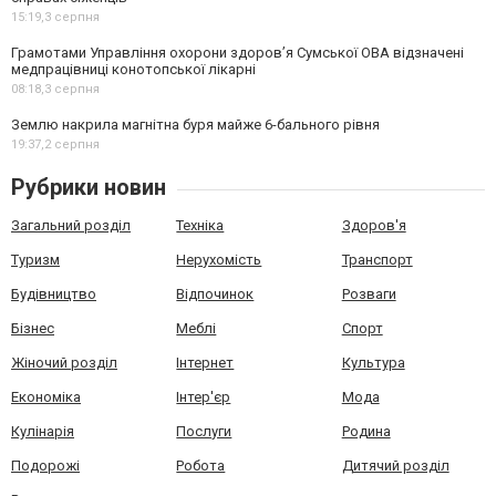
15:19,
3 серпня
Грамотами Управління охорони здоров’я Сумської ОВА відзначені
медпрацівниці конотопської лікарні
08:18,
3 серпня
Землю накрила магнітна буря майже 6-бального рівня
19:37,
2 серпня
Рубрики новин
Загальний розділ
Техніка
Здоров'я
Туризм
Нерухомість
Транспорт
Будівництво
Відпочинок
Розваги
Бізнес
Меблі
Спорт
Жіночий розділ
Інтернет
Культура
Економіка
Інтер'єр
Мода
Кулінарія
Послуги
Родина
Подорожі
Робота
Дитячий розділ