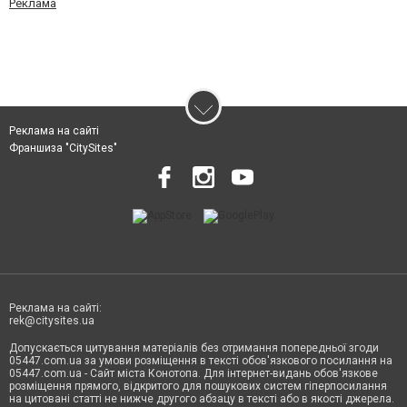
Реклама
Реклама на сайті
Франшиза "CitySites"
Реклама на сайті:
rek@citysites.ua
Допускається цитування матеріалів без отримання попередньої згоди
05447.com.ua за умови розміщення в тексті обов'язкового посилання на
05447.com.ua - Сайт міста Конотопа. Для інтернет-видань обов'язкове
розміщення прямого, відкритого для пошукових систем гіперпосилання
на цитовані статті не нижче другого абзацу в тексті або в якості джерела.