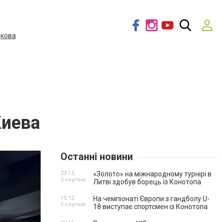
дкова
Киева
Останні новини
23:13,
«Золото» на міжнародному турнірі в
5 серпня
Литві здобув борець із Конотопа
15:12,
На чемпіонаті Європи з гандболу U-
5 серпня
18 виступає спортсмен із Конотопа