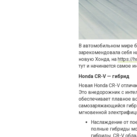
В автомобильном мире б
зарекомендовала себя на
новую Хонда, на
https://
тут и начинается самое 
Honda CR-V — гибрид
Новая Honda CR-V отлич
Это внедорожник с инте
обеспечивает плавное в
самозаряжающийся гибри
мгновенной электрифици
Наслаждение от пое
полные гибриды мог
гибриды. CR-V обла