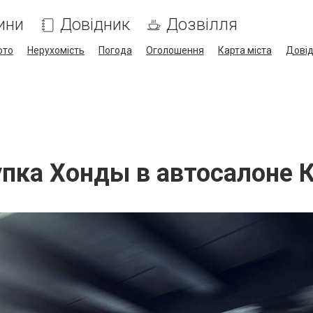
ини
Довідник
Дозвілля
ото
Нерухомість
Погода
Оголошення
Карта міста
Дові
пка Хонды в автосалоне 