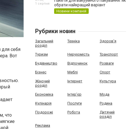
Пакети для вакуумного пакування: як
1 серпня
обрати найкращий варіант
Новини компаній
Рубрики новин
Загальний
Техніка
Здоров'я
розділ
 для себя
Туризм
Нерухомість
Транспорт
ера. Вот
Будівництво
Відпочинок
Розваги
Бізнес
Меблі
Спорт
вностью.
Жіночий
Інтернет
Культура
розділ
торый
Економіка
Інтер'єр
Мода
ладает
Кулінарія
Послуги
Родина
Подорожі
Робота
Дитячий
м, что
розділ
 мягкие
Реклама
ьной