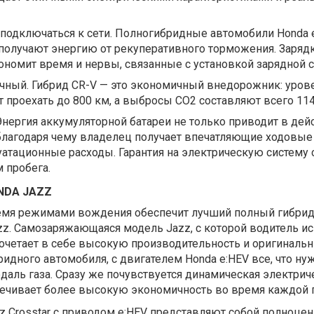
подключаться к сети. Полногибридные автомобили Honda 
получают энергию от рекуперативного торможения. Зарядк
экономит время и нервы, связанные с установкой зарядной с
чный. Гибрид CR-V — это экономичный внедорожник: уров
 проехать до 800 км, а выбросы CO2 составляют всего 114
Энергия аккумуляторной батареи не только приводит в дей
благодаря чему владелец получает впечатляющие ходовые 
уатационные расходы. Гарантия на электрическую систему 
м пробега.
NDA JAZZ
ремя режимами вождения обеспечит лучший полный гибри
zz. Самозаряжающаяся модель Jazz, с которой водитель и
очетает в себе высокую производительность и оригинальн
ридного автомобиля, с двигателем Honda e:HEV все, что ну
педаль газа. Сразу же почувствуется динамическая электрич
печивает более высокую экономичность во время каждой 
z Crosstar с приводом e:HEV представляют собой полноце