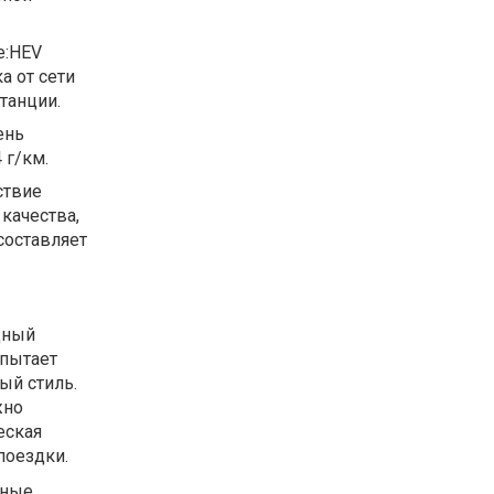
e:HEV
а от сети
танции.
ень
 г/км.
ствие
качества,
составляет
дный
спытает
ый стиль.
жно
еская
поездки.
нные