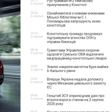
09:11,
Рух трамвая №3 тимчасово
5 серпня
призупинили у Конотопі
23:20,
Ознайомитися з новими книжками
3 серпня
Міської бібліотеки ім С. І.
Пономарьова запрошують юних
конотопців
15:19,
Конотопську громаду продовжує
3 серпня
підтримувати агенство ООН у
справах біженців
08:18,
Грамотами Управління охорони
3 серпня
здоров’я Сумської ОВА відзначені
медпрацівниці конотопської лікарні
19:37,
Землю накрила магнітна буря майже
2 серпня
6-бального рівня
14:47,
Вперше Україна надала допомогу
2 серпня
через Механізм цивільного захисту
ЄС
09:00,
Генштаб ЗСУ оприлюднив дані про
2 серпня
втрати ворога станом на 2 серпня
2026 року
09:30,