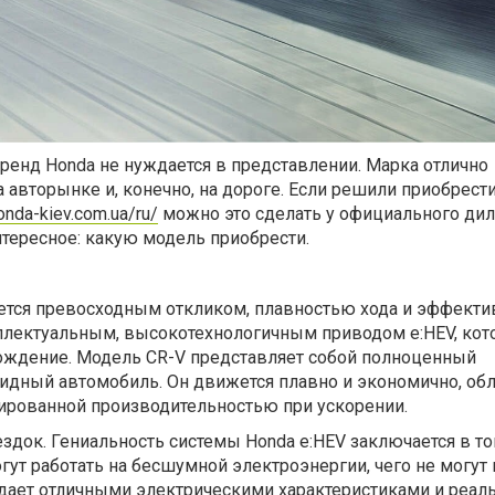
ренд Honda не нуждается в представлении. Марка отлично
 авторынке и, конечно, на дороге. Если решили приобрести
honda-kiev.com.ua/ru/
можно это сделать у официального дил
интересное: какую модель приобрести.
ается превосходным откликом, плавностью хода и эффекти
ллектуальным, высокотехнологичным приводом e:HEV, ко
ождение. Модель CR-V представляет собой полноценный
дный автомобиль. Он движется плавно и экономично, об
рованной производительностью при ускорении.
здок. Гениальность системы Honda e:HEV заключается в то
ут работать на бесшумной электроэнергии, чего не могут
дает отличными электрическими характеристиками и реал