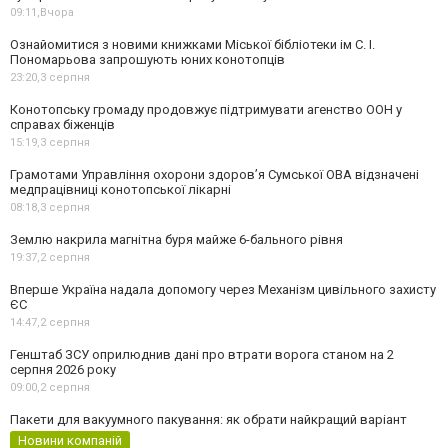
09:11,
Вчора
Ознайомитися з новими книжками Міської бібліотеки ім С. І.
Пономарьова запрошують юних конотопців
23:20,
3 серпня
Конотопську громаду продовжує підтримувати агенство ООН у
справах біженців
15:19,
3 серпня
Грамотами Управління охорони здоров’я Сумської ОВА відзначені
медпрацівниці конотопської лікарні
08:18,
3 серпня
Землю накрила магнітна буря майже 6-бального рівня
19:37,
2 серпня
Вперше Україна надала допомогу через Механізм цивільного захисту
ЄС
14:47,
2 серпня
Генштаб ЗСУ оприлюднив дані про втрати ворога станом на 2
серпня 2026 року
09:00,
2 серпня
Пакети для вакуумного пакування: як обрати найкращий варіант
Новини компаній