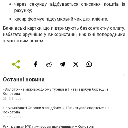
через секунду відбувається списання коштів із
рахунку;
касир формує підсумковий чек для клієнта.
Банківські картки, що підтримують безконтактну оплату,
набагато зручніше у використанні, ніж їхні попередники
з магнітним полем.
Останні новини
«Золото» на міжнародному турнірі в Литві здобув борець із
Конотопа
23:13,
Вчора
На чемпіонаті Європи з гандболу U-18 виступає спортсмен із
Конотопа
15:12,
Вчора
Рух трамвая №3 тимчасово призупинили у Конотопі