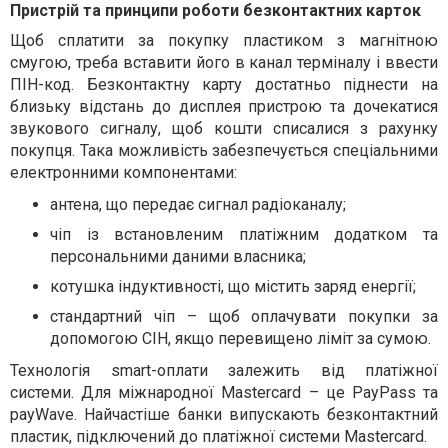
Пристрій та принципи роботи безконтактних карток
Щоб сплатити за покупку пластиком з магнітною
смугою, треба вставити його в канал терміналу і ввести
ПІН-код. Безконтактну карту достатньо піднести на
близьку відстань до дисплея пристрою та дочекатися
звукового сигналу, щоб кошти списалися з рахунку
покупця. Така можливість забезпечується спеціальними
електронними компонентами:
антена, що передає сигнал радіоканалу;
чіп із встановленим платіжним додатком та
персональними даними власника;
котушка індуктивності, що містить заряд енергії;
стандартний чіп – щоб оплачувати покупки за
допомогою СІН, якщо перевищено ліміт за сумою.
Технологія smart-оплати залежить від платіжної
системи. Для міжнародної Mastercard – це PayPass та
payWave. Найчастіше банки випускають безконтактний
пластик, підключений до платіжної системи Mastercard.