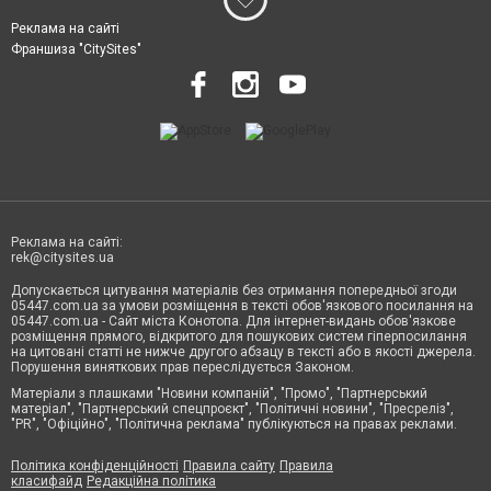
Реклама на сайті
Франшиза "CitySites"
Реклама на сайті:
rek@citysites.ua
Допускається цитування матеріалів без отримання попередньої згоди
05447.com.ua за умови розміщення в тексті обов'язкового посилання на
05447.com.ua - Сайт міста Конотопа. Для інтернет-видань обов'язкове
розміщення прямого, відкритого для пошукових систем гіперпосилання
на цитовані статті не нижче другого абзацу в тексті або в якості джерела.
Порушення виняткових прав переслідується Законом.
Матеріали з плашками "Новини компаній", "Промо", "Партнерський
матеріал", "Партнерський спецпроєкт", "Політичні новини", "Пресреліз",
"PR", "Офіційно", "Політична реклама" публікуються на правах реклами.
Політика конфіденційності
Правила сайту
Правила
класифайд
Редакційна політика