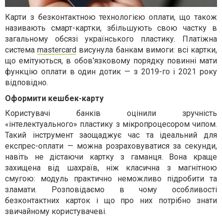
Карти з безконтактною технологією оплати, що також
називають смарт-картки, збільшують свою частку в
загальному обсязі українського пластику. Платіжна
система
mastercard
висунула банкам вимоги: всі картки,
що емітуються, в обов'язковому порядку повинні мати
функцію оплати в один дотик — з 2019-го і 2021 року
відповідно.
Оформити кешбек-карту
Користувачі банків оцінили зручність
«інтелектуального» пластику з мікропроцесором чипом.
Такий інструмент заощаджує час та ідеальний для
експрес-оплати — можна розраховуватися за секунди,
навіть не дістаючи картку з гаманця. Вона краще
захищена від шахраїв, ніж класична з магнітною
смугою: модуль практично неможливо підробити та
зламати. Розповідаємо в чому особливості
безконтактних карток і що про них потрібно знати
звичайному користувачеві.