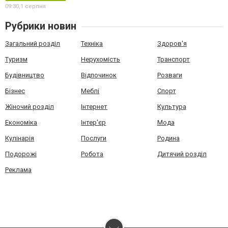
09:30,
1 серпня
Рубрики новин
Загальний розділ
Техніка
Здоров'я
Туризм
Нерухомість
Транспорт
Будівництво
Відпочинок
Розваги
Бізнес
Меблі
Спорт
Жіночий розділ
Інтернет
Культура
Економіка
Інтер'єр
Мода
Кулінарія
Послуги
Родина
Подорожі
Робота
Дитячий розділ
Реклама