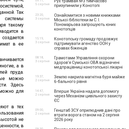
09:11,
Рух трамвая №3 тимчасово
5 серпня
осистемой,
призупинили у Конотопі
данной. Так
23:20,
Ознайомитися з новими книжками
й системы
3 серпня
Міської бібліотеки ім С. І.
аря такому
Пономарьова запрошують юних
конотопців
иводится в
создается
15:19,
Конотопську громаду продовжує
3 серпня
имат в ее
підтримувати агенство ООН у
справах біженців
08:18,
Грамотами Управління охорони
анчивается
3 серпня
здоров’я Сумської ОВА відзначені
ногие, а в
медпрацівниці конотопської лікарні
ей пруда.
19:37,
Землю накрила магнітна буря майже
рые можно
2 серпня
6-бального рівня
ти. Здесь
 можно для
14:47,
Вперше Україна надала допомогу
2 серпня
через Механізм цивільного захисту
ЄС
яют в тех
09:00,
Генштаб ЗСУ оприлюднив дані про
ользования
2 серпня
втрати ворога станом на 2 серпня
высотой не
2026 року
енности, в
09:30,