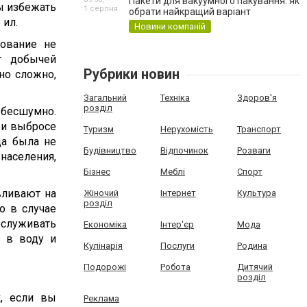
Пакети для вакуумного пакування: як
бы избежать
1 серпня
обрати найкращий варіант
 ил.
Новини компаній
ование не
т добычей
Рубрики новин
но сложно,
Загальний
Техніка
Здоров'я
розділ
 бесшумно.
 и выбросе
Туризм
Нерухомість
Транспорт
да была не
Будівництво
Відпочинок
Розваги
аселения,
Бізнес
Меблі
Спорт
авливают на
Жіночий
Інтернет
Культура
розділ
о в случае
бслуживать
Економіка
Інтер'єр
Мода
я в воду и
Кулінарія
Послуги
Родина
Подорожі
Робота
Дитячий
розділ
к, если вы
Реклама