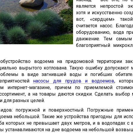
является непростой эк
хотя и искусственно соз
вот, «сердцем» тако
считается насос. Благод
оборудованию, вода пр
движение. Тем самым 
благоприятный микрокл
обустройство водоема на придомовой территории зак
циально вырытого котлована. Такую ошибку допускают м
проблемы в виде загнившей воды и погибших обитател
еприятностей
насосы для прудов и водоемов
, кото
ом интернет-магазине, причем по приемлемой стоимос
ссортимент, а на товары даются скидки. Сделать выбор
 для разных целей.
идов: погружной и поверхностный. Погружные примен
одоема небольшой. Такие же устройства пригодны для исп
лба которых не превышает двух метров, и в водопадах с 
осы устанавливаются на дне водоема на небольшой возвыш