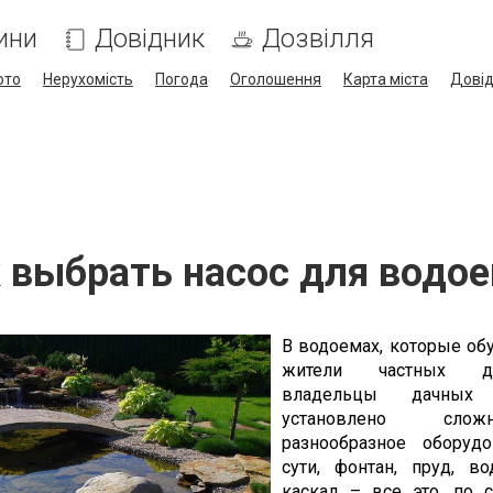
ини
Довідник
Дозвілля
ото
Нерухомість
Погода
Оголошення
Карта міста
Дові
 выбрать насос для водо
В водоемах, которые об
жители частных 
владельцы дачных у
установлено сл
разнообразное оборудо
сути, фонтан, пруд, в
каскад – все это, по с