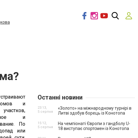
дкова
ема?
Останні новини
устраивают
домов и
23:13,
«Золото» на міжнародному турнірі в
частков,
5 серпня
Литві здобув борець із Конотопа
ожное и
вание. По
15:12,
На чемпіонаті Європи з гандболу U-
5 серпня
18 виступає спортсмен із Конотопа
одопад или
воей сути,