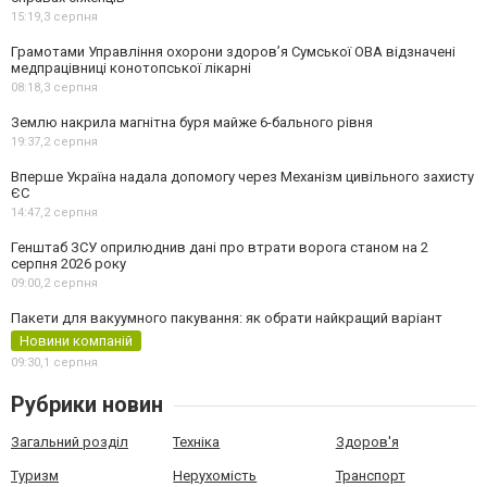
15:19,
3 серпня
Грамотами Управління охорони здоров’я Сумської ОВА відзначені
медпрацівниці конотопської лікарні
08:18,
3 серпня
Землю накрила магнітна буря майже 6-бального рівня
19:37,
2 серпня
Вперше Україна надала допомогу через Механізм цивільного захисту
ЄС
14:47,
2 серпня
Генштаб ЗСУ оприлюднив дані про втрати ворога станом на 2
серпня 2026 року
09:00,
2 серпня
Пакети для вакуумного пакування: як обрати найкращий варіант
Новини компаній
09:30,
1 серпня
Рубрики новин
Загальний розділ
Техніка
Здоров'я
Туризм
Нерухомість
Транспорт