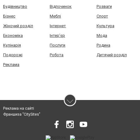
Будівництво
Відпочинок
Розваги
Бізнес
Меблі
Спорт
Жіночий розділ
Інтернет
Культура
Економіка
Інтер'єр
Мода
Кулінарія
Послуги
Родина
Подорожі
Робота
Дитячий розділ
Реклама
Реклама на сайті
Франшиза "CitySites"