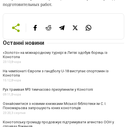
подготовительных работ.
Останні новини
«Золото» на міжнародному турнірі в Литві здобув борець із
Конотопа
23:13,
Вчора
На чемпіонаті Європи з гандболу U-18 виступає спортсмен із
Конотопа
15:12,
Вчора
Рух трамвая №3 тимчасово призупинили у Конотопі
09:11,
Вчора
Ознайомитися з новими книжками Міської бібліотеки ім С. І.
Пономарьова запрошують юних конотопців
23:20,
3 серпня
Конотопську громаду продовжує підтримувати агенство ООН у
справах біженців