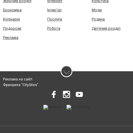
Жіночий розділ
Інтернет
Культура
Економіка
Інтер'єр
Мода
Кулінарія
Послуги
Родина
Подорожі
Робота
Дитячий розділ
Реклама
Реклама на сайті
Франшиза "CitySites"