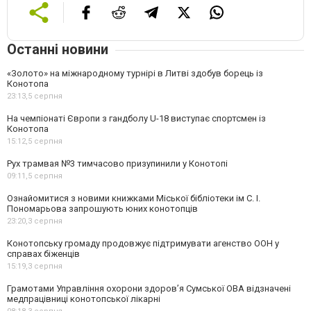
Останні новини
«Золото» на міжнародному турнірі в Литві здобув борець із
Конотопа
23:13,
5 серпня
На чемпіонаті Європи з гандболу U-18 виступає спортсмен із
Конотопа
15:12,
5 серпня
Рух трамвая №3 тимчасово призупинили у Конотопі
09:11,
5 серпня
Ознайомитися з новими книжками Міської бібліотеки ім С. І.
Пономарьова запрошують юних конотопців
23:20,
3 серпня
Конотопську громаду продовжує підтримувати агенство ООН у
справах біженців
15:19,
3 серпня
Грамотами Управління охорони здоров’я Сумської ОВА відзначені
медпрацівниці конотопської лікарні