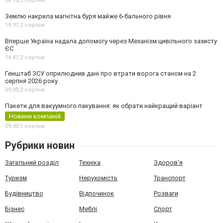
08:18,
3 серпня
Землю накрила магнітна буря майже 6-бального рівня
19:37,
2 серпня
Вперше Україна надала допомогу через Механізм цивільного захисту
ЄС
14:47,
2 серпня
Генштаб ЗСУ оприлюднив дані про втрати ворога станом на 2
серпня 2026 року
09:00,
2 серпня
Пакети для вакуумного пакування: як обрати найкращий варіант
Новини компаній
09:30,
1 серпня
Рубрики новин
Загальний розділ
Техніка
Здоров'я
Туризм
Нерухомість
Транспорт
Будівництво
Відпочинок
Розваги
Бізнес
Меблі
Спорт