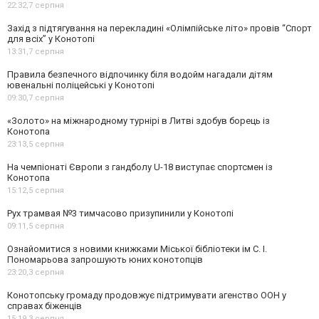
22:32,
7 серпня
Захід з підтягування на перекладині «Олімпійське літо» провів “Спорт
для всіх” у Конотопі
13:31,
7 серпня
Правила безпечного відпочинку біля водойм нагадали дітям
ювенальні поліцейські у Конотопі
09:30,
7 серпня
«Золото» на міжнародному турнірі в Литві здобув борець із
Конотопа
23:13,
5 серпня
На чемпіонаті Європи з гандболу U-18 виступає спортсмен із
Конотопа
15:12,
5 серпня
Рух трамвая №3 тимчасово призупинили у Конотопі
09:11,
5 серпня
Ознайомитися з новими книжками Міської бібліотеки ім С. І.
Пономарьова запрошують юних конотопців
23:20,
3 серпня
Конотопську громаду продовжує підтримувати агенство ООН у
справах біженців
15:19,
3 серпня