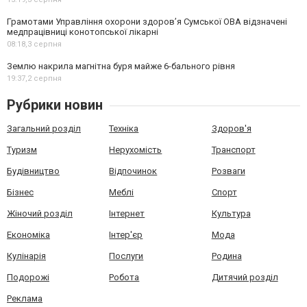
Грамотами Управління охорони здоров’я Сумської ОВА відзначені
медпрацівниці конотопської лікарні
08:18,
3 серпня
Землю накрила магнітна буря майже 6-бального рівня
19:37,
2 серпня
Рубрики новин
Загальний розділ
Техніка
Здоров'я
Туризм
Нерухомість
Транспорт
Будівництво
Відпочинок
Розваги
Бізнес
Меблі
Спорт
Жіночий розділ
Інтернет
Культура
Економіка
Інтер'єр
Мода
Кулінарія
Послуги
Родина
Подорожі
Робота
Дитячий розділ
Реклама