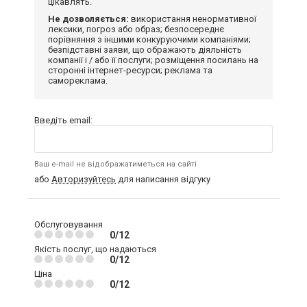
цікавлять.
Не дозволяється:
використання ненормативної
лексики, погроз або образ; безпосереднє
порівняння з іншими конкуруючими компаніями;
безпідставні заяви, що ображають діяльність
компанії і / або її послуги; розміщення посилань на
сторонні інтернет-ресурси; реклама та
самореклама.
Введіть email:
Ваш e-mail не відображатиметься на сайті
або
Авторизуйтесь
для написання відгуку
Обслуговування
0/12
Якість послуг, що надаються
0/12
Ціна
0/12