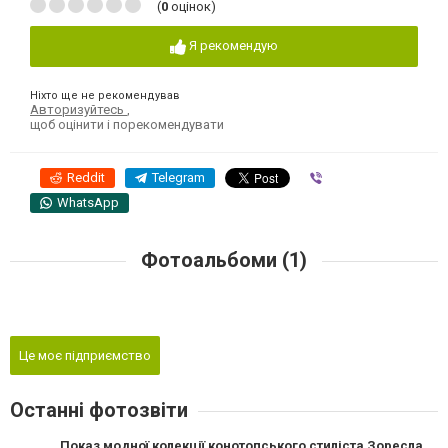
(
0
оцінок)
Я рекомендую
Ніхто ще не рекомендував
Авторизуйтесь
,
щоб оцінити і порекомендувати
Reddit
Telegram
Viber
WhatsApp
Фотоальбоми (1)
Це моє підприємство
Останні фотозвіти
Показ модної колекції конотопського стиліста Зореслави Татенко на відкритті виставки з фондів музею Н. Онацького