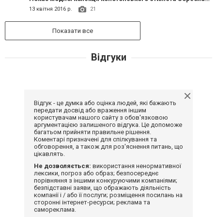
13 квітня 2016 р.
21
Показати все
Відгуки
Відгук - це думка або оцінка людей, які бажають
передати досвід або враження іншим
користувачам нашого сайту з обов'язковою
аргументацією залишеного відгука. Це допоможе
багатьом прийняти правильне рішення.
Коментарі призначені для спілкування та
обговорення, а також для роз'яснення питань, що
цікавлять.
Не дозволяється:
використання ненормативної
лексики, погроз або образ; безпосереднє
порівняння з іншими конкуруючими компаніями;
безпідставні заяви, що ображають діяльність
компанії і / або її послуги; розміщення посилань на
сторонні інтернет-ресурси; реклама та
самореклама.