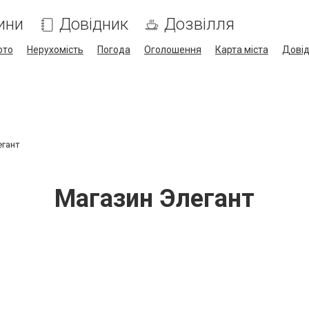
ини
Довідник
Дозвілля
ото
Нерухомість
Погода
Оголошення
Карта міста
Дові
егант
Магазин Элегант