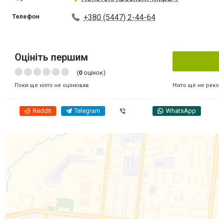
Телефон
+380 (5447) 2-44-64
Оцініть першим
(
0
оцінок)
Ніхто ще не рек
Поки ще ніхто не оцінював
Reddit
Telegram
Viber
WhatsApp