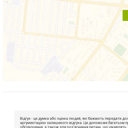
Відгук - це думка або оцінка людей, які бажають передати 
аргументацією залишеного відгука. Це допоможе багатьом пр
обговорення, а також для роз'яснення питань, що цікавлять.