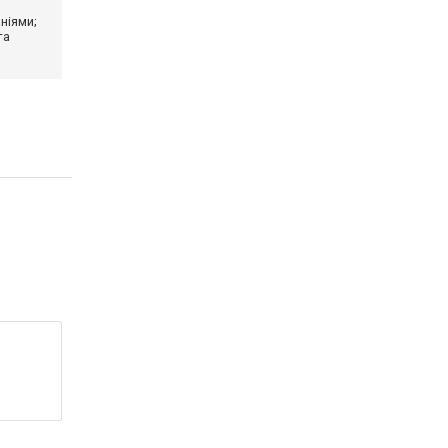
ніями;
та