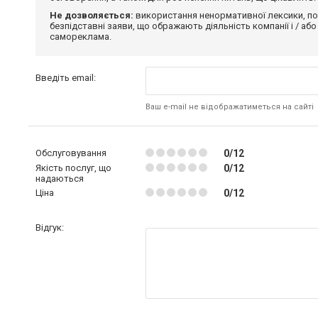
Не дозволяється:
використання ненормативної лексики, по
безпідставні заяви, що ображають діяльність компанії і / або
самореклама.
Введіть email:
Ваш e-mail не відображатиметься на сайті
Обслуговування
0/12
Якість послуг, що
0/12
надаються
Ціна
0/12
Відгук: