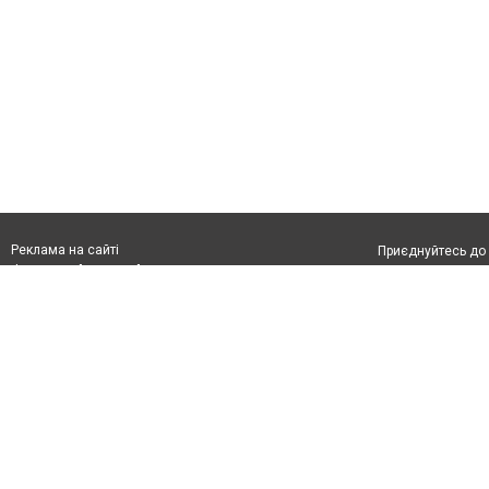
Реклама на сайті
Приєднуйтесь до 
Франшиза "CitySites"
Реклама на сайті:
Допускається цит
rek@citysites.ua
тексті обов'язко
розміщення прямо
абзацу в тексті 
Матеріали з плаш
"Політичні новини
Політика конфіде