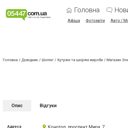
Головна
Нов
Афіша
Фотозвіти
Авто / М
Головна
Довідник
Шопінг
Хутряні та шкіряні вироби
Магазин Эл
Опис
Відгуки
Адреса
Конотоп, проспект Мира, 7