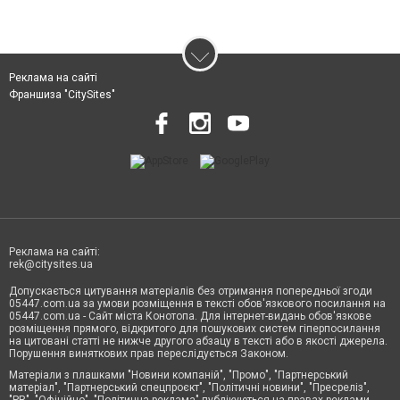
Реклама на сайті
Франшиза "CitySites"
Реклама на сайті:
rek@citysites.ua
Допускається цитування матеріалів без отримання попередньої згоди
05447.com.ua за умови розміщення в тексті обов'язкового посилання на
05447.com.ua - Сайт міста Конотопа. Для інтернет-видань обов'язкове
розміщення прямого, відкритого для пошукових систем гіперпосилання
на цитовані статті не нижче другого абзацу в тексті або в якості джерела.
Порушення виняткових прав переслідується Законом.
Матеріали з плашками "Новини компаній", "Промо", "Партнерський
матеріал", "Партнерський спецпроєкт", "Політичні новини", "Пресреліз",