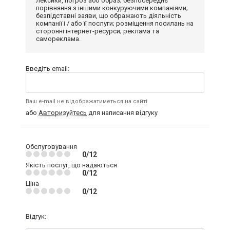
лексики, погроз або образ; безпосереднє
порівняння з іншими конкуруючими компаніями;
безпідставні заяви, що ображають діяльність
компанії і / або її послуги; розміщення посилань на
сторонні інтернет-ресурси; реклама та
самореклама.
Введіть email:
Ваш e-mail не відображатиметься на сайті
або
Авторизуйтесь
для написання відгуку
Обслуговування
0/12
Якість послуг, що надаються
0/12
Ціна
0/12
Відгук: