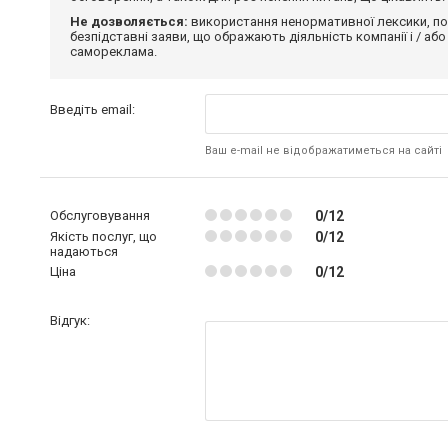
Не дозволяється:
використання ненормативної лексики, по
безпідставні заяви, що ображають діяльність компанії і / або
самореклама.
Введіть email:
Ваш e-mail не відображатиметься на сайті
Обслуговування
0/12
Якість послуг, що
0/12
надаються
Ціна
0/12
Відгук: