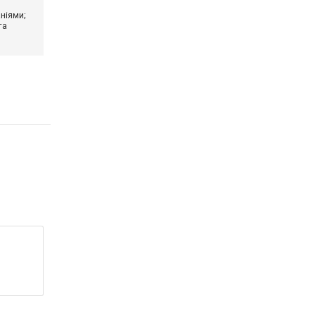
ніями;
та