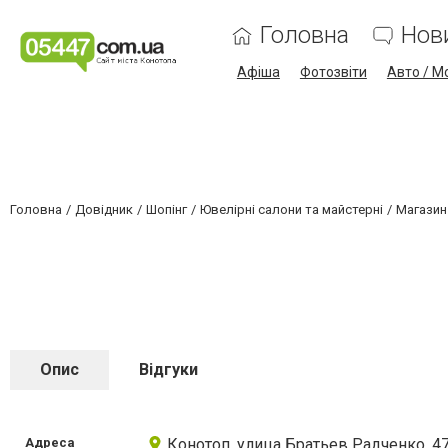
Головна
Нов
Афіша
Фотозвіти
Авто / М
Головна
Довідник
Шопінг
Ювелірні салони та майстерні
Магазин
Опис
Відгуки
Адреса
Конотоп, улица Братьев Радченко, 4