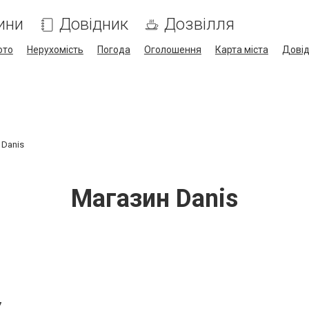
ини
Довідник
Дозвілля
ото
Нерухомість
Погода
Оголошення
Карта міста
Дові
 Danis
Магазин Danis
7