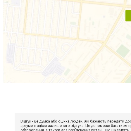
Відгук - це думка або оцінка людей, які бажають передати 
аргументацією залишеного відгука. Це допоможе багатьом пр
обговорення, а також для роз'яснення питань, що цікавлять.