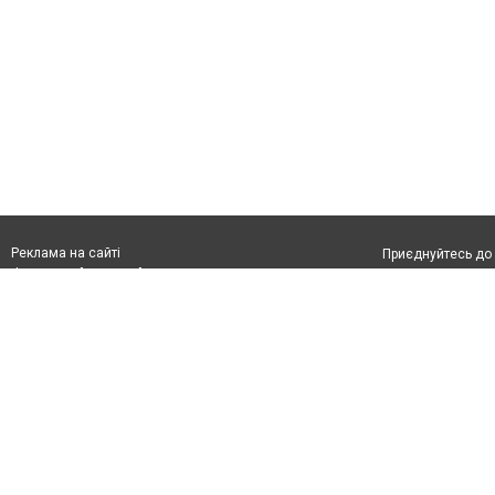
Реклама на сайті
Приєднуйтесь до 
Франшиза "CitySites"
Реклама на сайті:
Допускається цит
rek@citysites.ua
тексті обов'язко
розміщення прямо
абзацу в тексті 
Матеріали з плаш
"Політичні новини
Політика конфіде