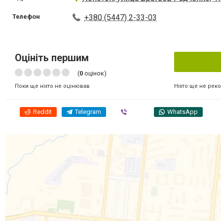
Телефон
+380 (5447) 2-33-03
Оцініть першим
(
0
оцінок)
Ніхто ще не рек
Поки ще ніхто не оцінював
Reddit
Telegram
Viber
WhatsApp