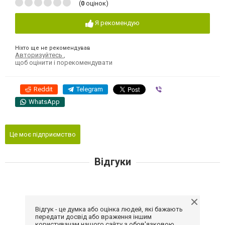
(
0
оцінок)
Я рекомендую
Ніхто ще не рекомендував
Авторизуйтесь
,
щоб оцінити і порекомендувати
Reddit
Telegram
Viber
WhatsApp
Це моє підприємство
Відгуки
Відгук - це думка або оцінка людей, які бажають
передати досвід або враження іншим
користувачам нашого сайту з обов'язковою