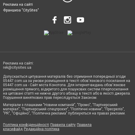
Реклама на сайті
Франшиза "CitySites"
Реклама на сайті:
rek@citysites.ua
Допускається цитування матеріалів без отримання попередньої згоди
05447.com.ua за умови розміщення в тексті обов'язкового посилання на
05447.com.ua - Сайт міста Конотопа. Для інтернет-видань обов'язкове
розміщення прямого, відкритого для пошукових систем гіперпосилання
на цитовані статті не нижче другого абзацу в тексті або в якості джерела.
Порушення виняткових прав переслідується Законом.
Матеріали з плашками "Новини компаній", "Промо", "Партнерський
матеріал", "Партнерський спецпроєкт", "Політичні новини", "Пресреліз",
"PR", "Офіційно", "Політична реклама" публікуються на правах реклами.
Політика конфіденційності
Правила сайту
Правила
класифайд
Редакційна політика