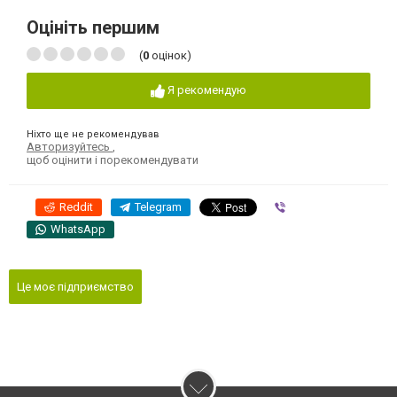
Оцініть першим
(
0
оцінок)
Я рекомендую
Ніхто ще не рекомендував
Авторизуйтесь
,
щоб оцінити і порекомендувати
Reddit
Telegram
Viber
WhatsApp
Це моє підприємство