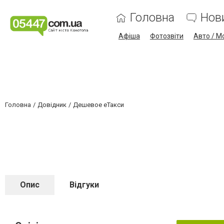
Головна
Нов
Афіша
Фотозвіти
Авто / М
Головна
Довідник
Дешевое еТакси
Опис
Відгуки