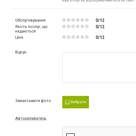
Ваш e-mail не відображатиметься на сайті
Обслуговування
0/12
Якість послуг, що
0/12
надаються
Ціна
0/12
Відгук:
Завантажити фото:
Вибрати
Авторизуватись