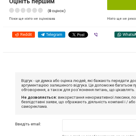
Оцініть першим
(
0
оцінок)
Ніхто ще не рек
Поки ще ніхто не оцінював
Reddit
Telegram
Viber
Whats
Відгук - це думка або оцінка людей, які бажають передати 
аргументацією залишеного відгука. Це допоможе багатьом пр
обговорення, а також для роз'яснення питань, що цікавлять.
Не дозволяється:
використання ненормативної лексики, по
безпідставні заяви, що ображають діяльність компанії і / або
самореклама.
Введіть email: