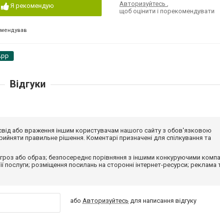
Авторизуйтесь
,
Я рекомендую
щоб оцінити і порекомендувати
омендував
App
Відгуки
досвід або враження іншим користувачам нашого сайту з обов'язковою
ийняти правильне рішення. Коментарі призначені для спілкування та
гроз або образ; безпосереднє порівняння з іншими конкуруючими компа
 її послуги; розміщення посилань на сторонні інтернет-ресурси; реклама 
або
Авторизуйтесь
для написання відгуку