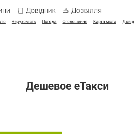
ини
Довідник
Дозвілля
ото
Нерухомість
Погода
Оголошення
Карта міста
Дові
Дешевое еТакси