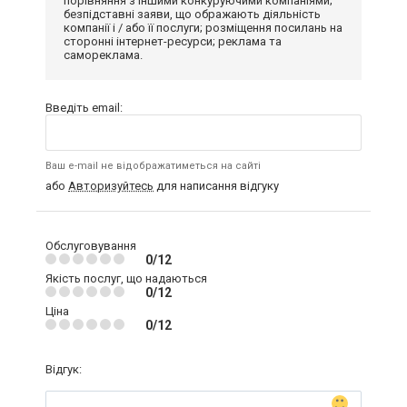
порівняння з іншими конкуруючими компаніями;
безпідставні заяви, що ображають діяльність
компанії і / або її послуги; розміщення посилань на
сторонні інтернет-ресурси; реклама та
самореклама.
Введіть email:
Ваш e-mail не відображатиметься на сайті
або
Авторизуйтесь
для написання відгуку
Обслуговування
0/12
Якість послуг, що надаються
0/12
Ціна
0/12
Відгук: