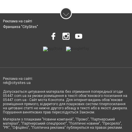
Реклама на сайті
Франшиза "CitySites"
Реклама на сайті:
rek@citysites.ua
Допускається цитування матеріалів без отримання попередньої згоди
05447.com.ua за умови розміщення в тексті обов'язкового посилання на
05447.com.ua - Сайт міста Конотопа. Для інтернет-видань обов'язкове
розміщення прямого, відкритого для пошукових систем гіперпосилання
на цитовані статті не нижче другого абзацу в тексті або в якості джерела.
Порушення виняткових прав переслідується Законом.
Матеріали з плашками "Новини компаній", "Промо", "Партнерський
матеріал", "Партнерський спецпроєкт", "Політичні новини", "Пресреліз",
"PR", "Офіційно", "Політична реклама" публікуються на правах реклами.