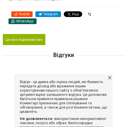
Reddit
Telegram
Viber
WhatsApp
Це моє підприємство
Відгуки
Відгук - це думка або оцінка людей, які бажають
передати досвід або враження іншим
користувачам нашого сайту з обов'язковою
аргументацією залишеного відгука. Це допоможе
багатьом прийняти правильне рішення.
Коментарі призначені для спілкування та
обговорення, а також для роз'яснення питань, що
цікавлять.
Не дозволяється:
використання ненормативної
лексики, погроз або образ; безпосереднє