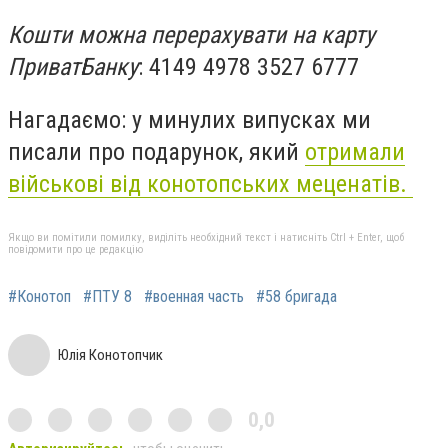
Кошти можна перерахувати на карту
ПриватБанку
: 4149 4978 3527 6777
Нагадаємо: у минулих випусках ми
писали про подарунок, який
отримали
військові від конотопських меценатів.
Якщо ви помітили помилку, виділіть необхідний текст і натисніть Ctrl + Enter, щоб
повідомити про це редакцію
#Конотоп
#ПТУ 8
#военная часть
#58 бригада
Юлія Конотопчик
0,0