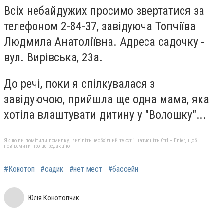
Всіх небайдужих просимо звертатися за
телефоном 2-84-37, завідуюча Топчіїва
Людмила Анатоліївна. Адреса садочку -
вул. Вирівська, 23а.
До речі, поки я спілкувалася з
завідуючою, прийшла ще одна мама, яка
хотіла влаштувати дитину у "Волошку"...
Якщо ви помітили помилку, виділіть необхідний текст і натисніть Ctrl + Enter, щоб
повідомити про це редакцію
#Конотоп
#садик
#нет мест
#бассейн
Юлія Конотопчик