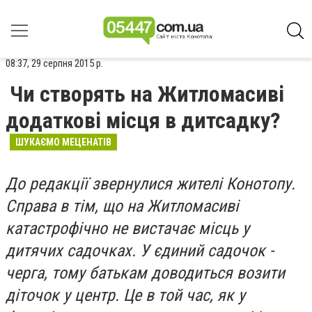
08:37, 29 серпня 2015 р.
Чи створять на Житломасиві
додаткові місця в дитсадку?
ШУКАЄМО МЕЦЕНАТІВ
До редакції звернулися жителі Конотопу.
Справа в тім, що на Житломасиві
катастрофічно не вистачає місць у
дитячих садочках. У єдиний садочок -
черга, тому батькам доводиться возити
діточок у центр. Це в той час, як у