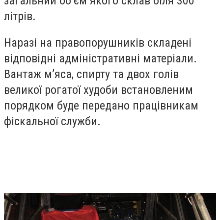
загальний об’єм якого склав біля 300
літрів.
Наразі на правопорушників складені
відповідні адміністративні матеріали.
Вантаж м’яса, спирту та двох голів
великої рогатої худоби встановленим
порядком буде передано працівникам
фіскальної служби.