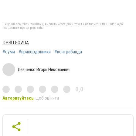
Якщо ви помітили помилку, виділіть необхідний текст і натисніть Ctrl + Enter, щоб
повідомити про це редакцію
DPSU.GOV.UA
#суми
#прикордонники
#контрабанда
Левченко Игорь Николаевич
0,0
Авторизуйтесь
, щоб оцінити