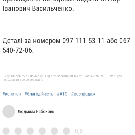
Іванович Васильченко.
Деталі за номером 097-111-53-11 або 067-
540-72-06.
Якщо ви помітили помилку, виділіть необхідний текст і натисніть Ctrl + Enter, щоб
повідомити про це редакцію
#конотоп
#благодійність
#АТО
#розпродаж
Людмила Рябоконь
0,0