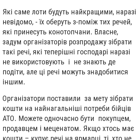
Які саме лоти будуть найкращими, наразі
невідомо, - їх оберуть з-поміж тих речей,
які принесуть конотопчани. Власне,
задум організаторів розпродажу зібрати
такі речі, які теперішні господарі наразі
не використовують і не знають де
подіти, але ці речі можуть знадобитися
іншим.
Організатори поставили за мету зібрати
кошти на найнагальніші потреби бійців
АТО. Можете одночасно бути покупцем,
продавцем і меценатом. Якщо хтось має
кошти – купує речі на ярмарці, ті, хто не