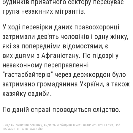
будинків приватного сектору перебуває
група незакнних мігрантів.
У ході перевірки даних правоохоронці
затримали дев'ять чоловіків і одну жінку,
які за попередніми відомостями, є
вихідцями з Афганістану. По підозрі у
незаконному переправленні
"гастарбайтерів" через держкордон було
затримано громадянина України, а також
хазяйку садиби.
По даній справі проводиться слідство.
Якщо ви помітили помилку, виділіть необхідний текст і натисніть Ctrl + Enter, щоб
повідомити про це редакцію