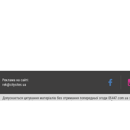
Реклама на сайті:
rek@citysites.ua
Допускається цитування матеріалів без отримання попередньої згоди 05447.com.ua з
пошукових систем гіперпосилання на цитовані статті не нижче другого абзацу в тек
Матеріали з плашками "Новини компаній", "Промо", "Партнерський матеріал", "Партнер
Реклама на сайті
Ф