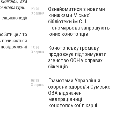
 книгою», яка
ї літератури.
Ознайомитися з новими
23:20
3 серпня
книжками Міської
і енциклопедії
бібліотеки ім С. І.
Пономарьова запрошують
юних конотопців
робити це літо
нь починається
у повідомленні
Конотопську громаду
15:19
3 серпня
продовжує підтримувати
агенство ООН у справах
біженців
Грамотами Управління
08:18
3 серпня
охорони здоров’я Сумської
ОВА відзначені
медпрацівниці
конотопської лікарні