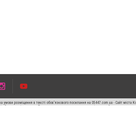
а умови розміщення в тексті обов'язкового посилання на 05447.com.ua - Сайт міста К
сті або в якості джерела. Порушення виняткових прав переслідується Законом.
ський спецпроєкт", "Політичні новини", "Пресреліз", "PR", "Офіційно", "Політична рек
раншиза "CitySites"
Правила класифайд
Редакційна політика
Політика конфіденційн