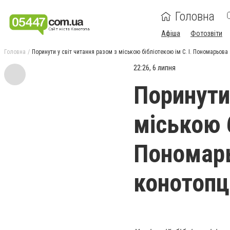
Головна
Афіша
Фотозвіти
Головна
Поринути у світ читання разом з міською бібліотекою ім С. І. Пономарьов
22:26, 6 липня
Поринути
міською б
Пономар
конотопц