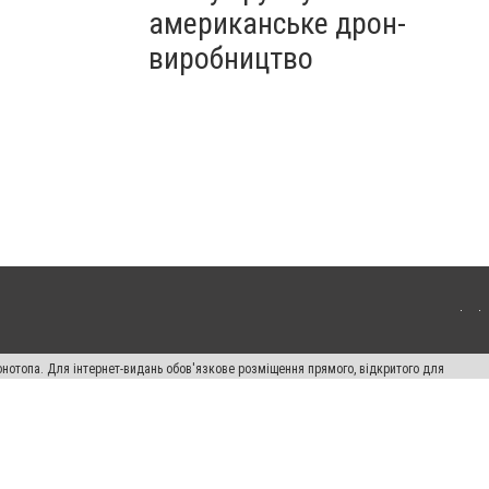
американське дрон-
виробництво
онотопа. Для інтернет-видань обов'язкове розміщення прямого, відкритого для
лама" публікуються на правах реклами.
ості
Правила сайту