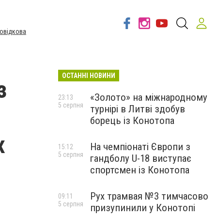
овідкова
ОСТАННІ НОВИНИ
з
«Золото» на міжнародному
23:13
5 серпня
турнірі в Литві здобув
борець із Конотопа
х
На чемпіонаті Європи з
15:12
5 серпня
гандболу U-18 виступає
спортсмен із Конотопа
Рух трамвая №3 тимчасово
09:11
5 серпня
призупинили у Конотопі