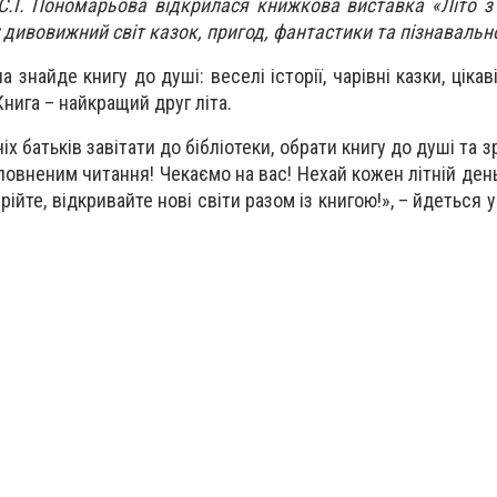
. С.І. Пономарьова відкрилася книжкова виставка «Літо з
 дивовижний світ казок, пригод, фантастики та пізнавально
 знайде книгу до душі: веселі історії, чарівні казки, цікав
Книга – найкращий друг літа.
іх батьків завітати до бібліотеки, обрати книгу до душі та з
сповненим читання! Чекаємо на вас! Нехай кожен літній де
мрійте, відкривайте нові світи разом із книгою!», – йдеться 