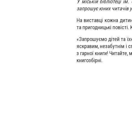
У міській бібліотеці ім
запрошує юних читачів у
На виставці кожна дитина
та пригодницькі повісті. 
«Запрошуємо дітей та їхн
яскравим, незабутнім і 
з гарної книги! Читайте, 
книгозбірні.