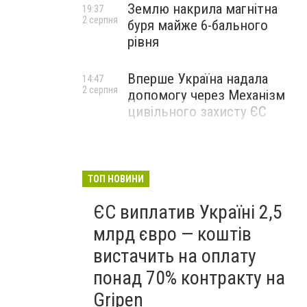
Землю накрила магнітна
19:37
2 серпня
буря майже 6-бального
рівня
Вперше Україна надала
14:47
2 серпня
допомогу через Механізм
цивільного захисту ЄС
ТОП НОВИНИ
ЄС виплатив Україні 2,5
млрд євро — коштів
вистачить на оплату
понад 70% контракту на
Gripen