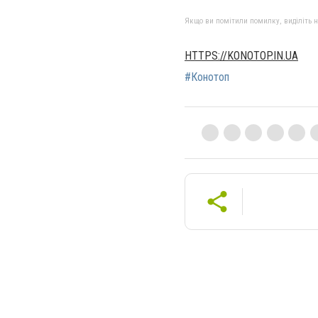
Якщо ви помітили помилку, виділіть нео
HTTPS://KONOTOP.IN.UA
#Конотоп