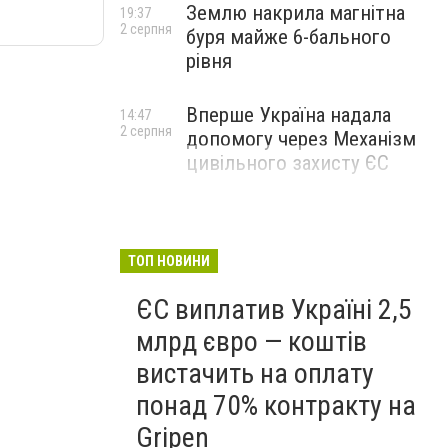
Землю накрила магнітна
19:37
2 серпня
буря майже 6-бального
рівня
Вперше Україна надала
14:47
2 серпня
допомогу через Механізм
цивільного захисту ЄС
ТОП НОВИНИ
ЄС виплатив Україні 2,5
млрд євро — коштів
вистачить на оплату
понад 70% контракту на
Gripen