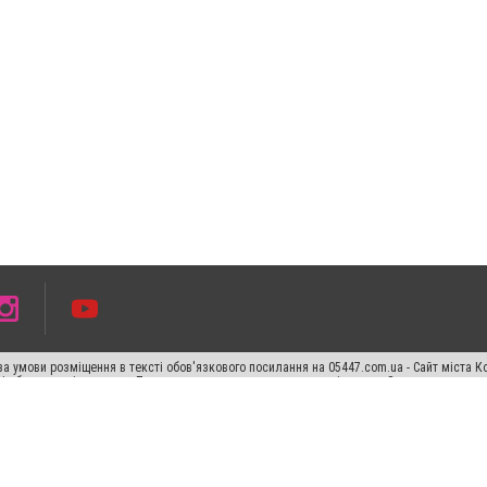
а умови розміщення в тексті обов'язкового посилання на 05447.com.ua - Сайт міста К
сті або в якості джерела. Порушення виняткових прав переслідується Законом.
ський спецпроєкт", "Політичні новини", "Пресреліз", "PR", "Офіційно", "Політична рек
раншиза "CitySites"
Правила класифайд
Редакційна політика
Політика конфіденційн