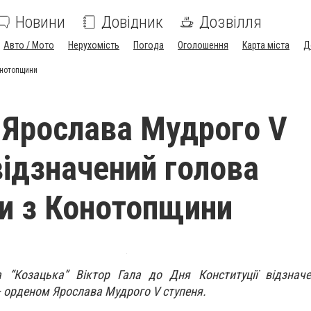
Новини
Довідник
Дозвілля
Авто / Мото
Нерухомість
Погода
Оголошення
Карта міста
Д
онотопщини
Ярослава Мудрого V
відзначений голова
и з Конотопщини
 “Козацька” Віктор Гала до Дня Конституції відзнач
орденом Ярослава Мудрого V ступеня.