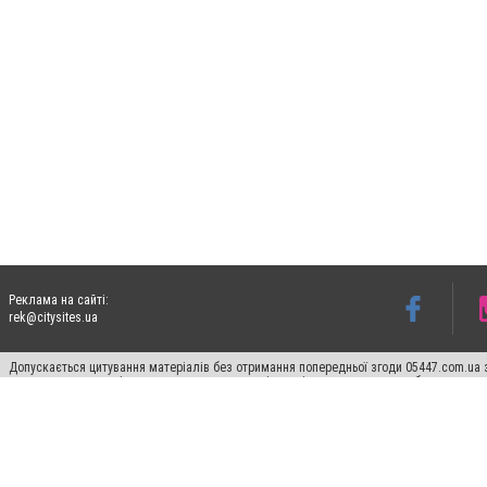
Реклама на сайті:
rek@citysites.ua
Допускається цитування матеріалів без отримання попередньої згоди 05447.com.ua з
пошукових систем гіперпосилання на цитовані статті не нижче другого абзацу в тек
Матеріали з плашками "Новини компаній", "Промо", "Партнерський матеріал", "Партнер
Реклама на сайті
Ф