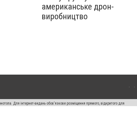
американське дрон-
виробництво
онотопа. Для інтернет-видань обов'язкове розміщення прямого, відкритого для
лама" публікуються на правах реклами.
ості
Правила сайту