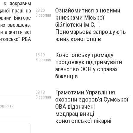
и є яскравим
Ознайомитися з новими
аної праці на
23:20
3 серпня
книжками Міської
овний Вікторе
бібліотеки ім С. І.
вих звершень.
Пономарьова запрошують
и в життя всі
юних конотопців
отопської РВА
Конотопську громаду
15:19
3 серпня
продовжує підтримувати
агенство ООН у справах
біженців
Грамотами Управління
08:18
3 серпня
охорони здоров’я Сумської
ОВА відзначені
 оцінити
медпрацівниці
конотопської лікарні