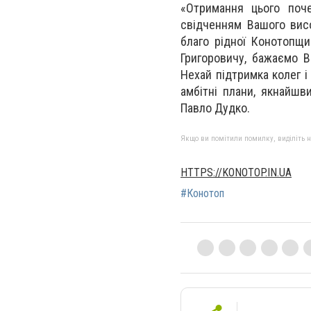
«Отримання цього поч
свідченням Вашого висо
благо рідної Конотопщи
Григоровичу, бажаємо В
Нехай підтримка колег і
амбітні плани, якнайшв
Павло Дудко.
Якщо ви помітили помилку, виділіть нео
HTTPS://KONOTOP.IN.UA
#Конотоп