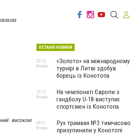
овідкова
ОСТАННІ НОВИНИ
«Золото» на міжнародному
23:13
Вчора
турнірі в Литві здобув
борець із Конотопа
На чемпіонаті Європи з
15:12
Вчора
гандболу U-18 виступає
спортсмен із Конотопа
ений високою
Рух трамвая №3 тимчасово
09:11
Вчора
призупинили у Конотопі