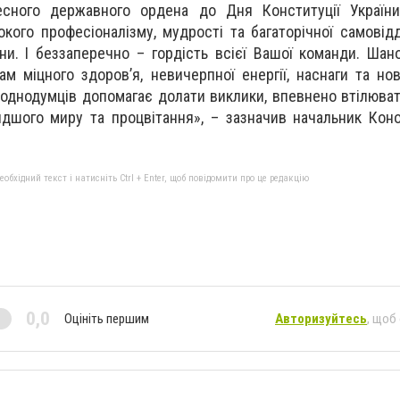
есного державного ордена до Дня Конституції Україн
кого професіоналізму, мудрості та багаторічної самовідд
ни. І беззаперечно – гордість всієї Вашої команди. Шан
ам міцного здоров’я, невичерпної енергії, наснаги та но
 однодумців допомагає долати виклики, впевнено втілюват
идшого миру та процвітання», – зазначив начальник Кон
бхідний текст і натисніть Ctrl + Enter, щоб повідомити про це редакцію
0,0
Оцініть першим
Авторизуйтесь
, щоб