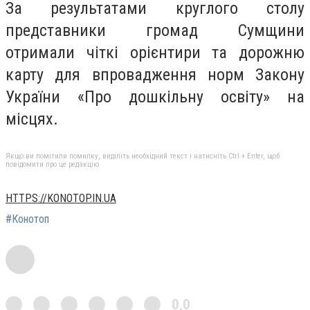
За результатами круглого столу
представники громад Сумщини
отримали чіткі орієнтири та дорожню
карту для впровадження норм Закону
України «Про дошкільну освіту» на
місцях.
Якщо ви помітили помилку, виділіть необхідний текст і натисніть Ctrl + Enter, щоб
повідомити про це редакцію
HTTPS://KONOTOP.IN.UA
#Конотоп
0,0