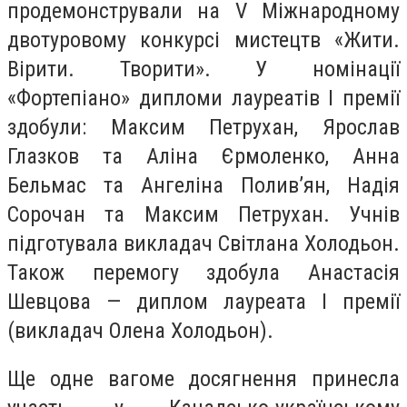
продемонстрували на V Міжнародному
двотуровому конкурсі мистецтв «Жити.
Вірити. Творити». У номінації
«Фортепіано» дипломи лауреатів І премії
здобули: Максим Петрухан, Ярослав
Глазков та Аліна Єрмоленко, Анна
Бельмас та Ангеліна Полив’ян, Надія
Сорочан та Максим Петрухан. Учнів
підготувала викладач Світлана Холодьон.
Також перемогу здобула Анастасія
Шевцова — диплом лауреата І премії
(викладач Олена Холодьон).
Ще одне вагоме досягнення принесла