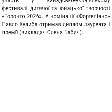
участь у Канадсько-українському
фестивалі дитячої та юнацької творчості
«Торонто 2026». У номінації «Фортепіано»
Павло Кулиба отримав диплом лауреата І
премії (викладач Олена Бабич).