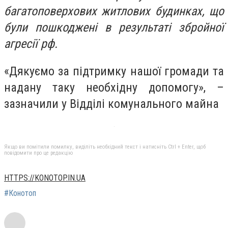
багатоповерхових житлових будинках, що
були пошкоджені в результаті збройної
агресії рф.
«Дякуємо за підтримку нашої громади та
надану таку необхідну допомогу», –
зазначили у Відділі комунального майна
Якщо ви помітили помилку, виділіть необхідний текст і натисніть Ctrl + Enter, щоб
повідомити про це редакцію
HTTPS://KONOTOP.IN.UA
#Конотоп