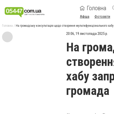
Головна
Афіша
Фотозвіти
Головна
На громадську консультацію щодо створення мультифункціонального хаб
20:06, 19 листопада 2025 р.
На грома
створенн
хабу зап
громада