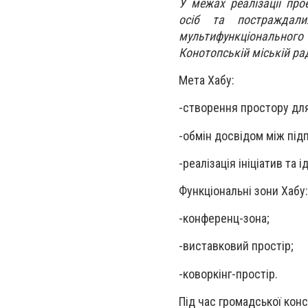
У межах реалізації про
осіб та постраждали
мультифункціональног
Конотопській міській рад
Мета Хабу:
-створення простору для 
-обмін досвідом між пі
-реалізація ініціатив та
Функціональні зони Хабу:
-конференц-зона;
-виставковий простір;
-коворкінг-простір.
Під час громадської кон