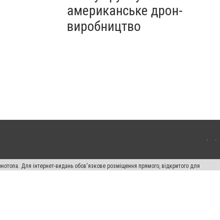
американське дрон-
виробництво
онотопа. Для інтернет-видань обов'язкове розміщення прямого, відкритого для
лама" публікуються на правах реклами.
ості
Правила сайту