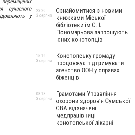
о переміщених
я сучасного
Ознайомитися з новими
23:20
відомляють у
3 серпня
книжками Міської
бібліотеки ім С. І.
Пономарьова запрошують
юних конотопців
Конотопську громаду
15:19
3 серпня
продовжує підтримувати
агенство ООН у справах
біженців
Грамотами Управління
08:18
3 серпня
охорони здоров’я Сумської
ОВА відзначені
медпрацівниці
конотопської лікарні