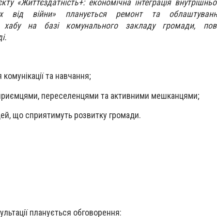
єкту «Життєздатність+: економічна інтеграція внутрішнь
х від війни» планується ремонт та облаштуванн
о хабу на базі комунального закладу громади, по
і.
комунікації та навчання;
дприємцями, переселенцями та активними мешканцями;
 ідей, що сприятимуть розвитку громади.
сультації планується обговорення: