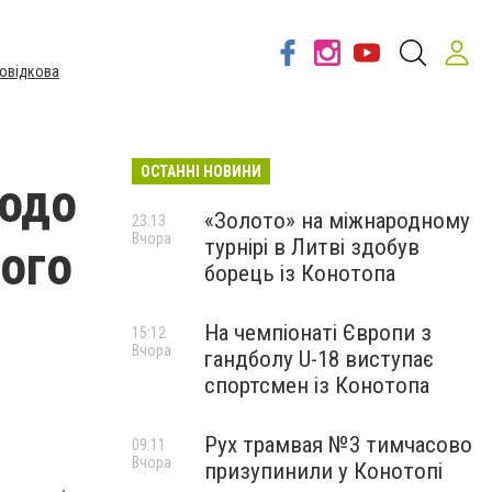
овідкова
ОСТАННІ НОВИНИ
щодо
«Золото» на міжнародному
23:13
Вчора
турнірі в Литві здобув
ого
борець із Конотопа
На чемпіонаті Європи з
15:12
Вчора
гандболу U-18 виступає
спортсмен із Конотопа
Рух трамвая №3 тимчасово
09:11
Вчора
призупинили у Конотопі