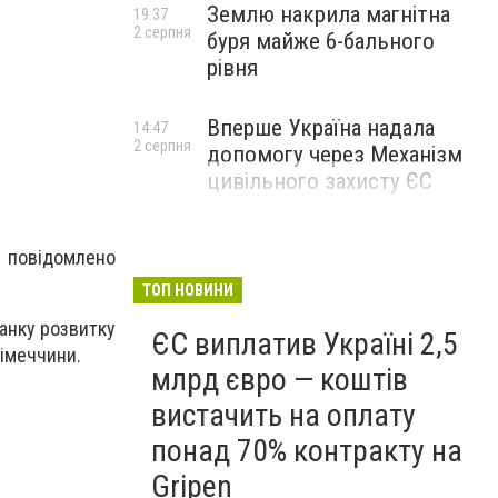
Землю накрила магнітна
19:37
2 серпня
буря майже 6-бального
рівня
Вперше Україна надала
14:47
2 серпня
допомогу через Механізм
цивільного захисту ЄС
 повідомлено
ТОП НОВИНИ
анку розвитку
ЄС виплатив Україні 2,5
Німеччини.
млрд євро — коштів
вистачить на оплату
понад 70% контракту на
Gripen