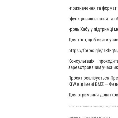
-призначення та формат 
-функціональні зони та 
-роль Хабу у підтримці 
Для того, щоб взяти уча
https://forms.gle/TRfF
Консультація проходи
зареєстрованим учасник
Проєкт реалізується Пре
KfW від імені BMZ — Фед
Для отримання додатково
Якщо ви помітили помилку, виділіть нео