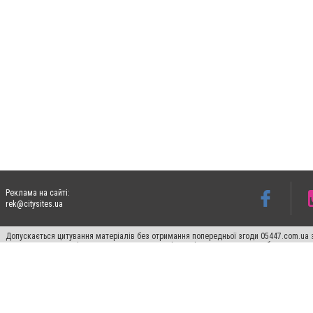
Реклама на сайті:
rek@citysites.ua
Допускається цитування матеріалів без отримання попередньої згоди 05447.com.ua з
пошукових систем гіперпосилання на цитовані статті не нижче другого абзацу в тек
Матеріали з плашками "Новини компаній", "Промо", "Партнерський матеріал", "Партнер
Реклама на сайті
Ф