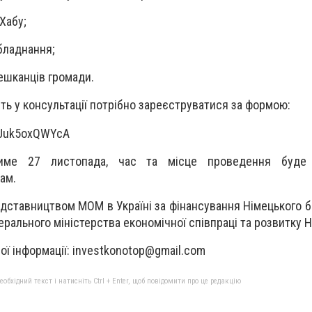
Хабу;
обладнання;
мешканців громади.
сть у консультації потрібно зареєструватися за формою:
qNJuk5oxQWYcA
тиме 27 листопада, час та місце проведення буде
ам.
дставництвом МОМ в Україні за фінансування Німецького б
ерального міністерства економічної співпраці та розвитку 
ї інформації:
investkonotop@gmail.com
бхідний текст і натисніть Ctrl + Enter, щоб повідомити про це редакцію