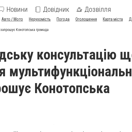
Новини
Довідник
Дозвілля
Авто / Мото
Нерухомість
Погода
Оголошення
Карта міста
Д
у запрошує Конотопська громада
дську консультацію 
я мультифункціональн
рошує Конотопська