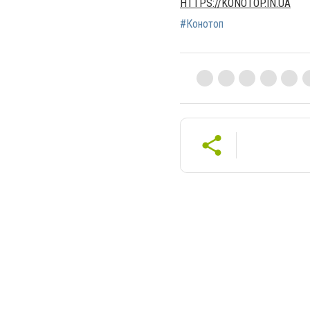
HTTPS://KONOTOP.IN.UA
#Конотоп