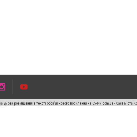
а умови розміщення в тексті обов'язкового посилання на 05447.com.ua - Сайт міста К
сті або в якості джерела. Порушення виняткових прав переслідується Законом.
ський спецпроєкт", "Політичні новини", "Пресреліз", "PR", "Офіційно", "Політична рек
раншиза "CitySites"
Правила класифайд
Редакційна політика
Політика конфіденційн